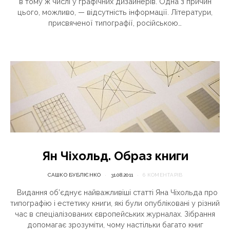
в тому ж числі у графічних дизайнерів. Одна з причин
цього, можливо, — відсутність інформації. Літератури,
присвяченої типографії, російською…
Ян Чіхольд. Образ книги
САШКО БУБЛІЄНКО
31.08.2011
6 КОМЕНТАРІВ
Видання об’єднує найважливіші статті Яна Чіхольда про
типографію і естетику книги, які були опубліковані у різний
час в спеціалізованих європейських журналах. Зібрання
допомагає зрозуміти, чому настільки багато книг