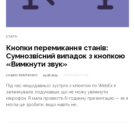
СТАТТІ
Кнопки перемикання станів:
Сумнозвісний випадок з кнопкою
«Вимкнути звук»
САШКО БУБЛІЄНКО
04.06.2024
ПРОКОМЕНТУЙ!
Під час нещодавньої зустрічі з клієнтом по WebEx я
запанікувала, подумавши, що не можу увімкнути
мікрофон. Я мала провести 6-годинну презентацію — як я
могла це зробити, якщо навіть не…