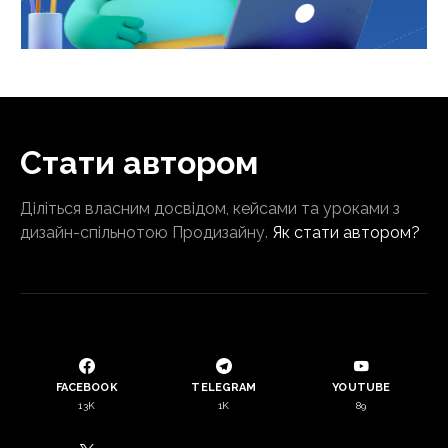
Стати автором
Діліться власним досвідом, кейсами та уроками з
дизайн-спільнотою Продизайну.
Як стати автором?
FACEBOOK
TELEGRAM
YOUTUBE
13K
1K
89