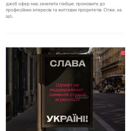
джоб офер має зачепити глибше, промовити до
професійних інтересів та життєвих пріоритетів. Отже, на
що…