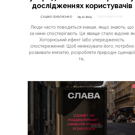
дослідженнях користувачів
САШКО БУБЛІЄНКО
09.12.2024
ПРОКОМЕНТУЙ!
Люди часто поводяться інакше, якщо знають, що
за ними спостерігають. Це явище стало відоме як
Хоторнський ефект (або упередженість
спостереження). Щоб мінімізувати його, потрібно
розвивати емпатію, розробляти природні сценарі
та…