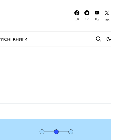
13K
1K
89
495
РИСНІ КНИГИ