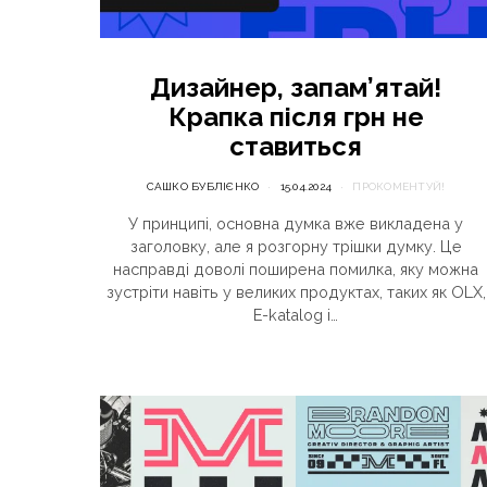
Дизайнер, запам’ятай!
Крапка після грн не
ставиться
САШКО БУБЛІЄНКО
15.04.2024
ПРОКОМЕНТУЙ!
У принципі, основна думка вже викладена у
заголовку, але я розгорну трішки думку. Це
насправді доволі поширена помилка, яку можна
зустріти навіть у великих продуктах, таких як OLX,
E-katalog і…