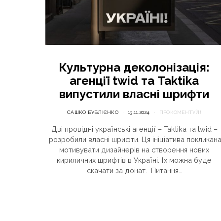
Культурна деколонізація:
агенції twid та Taktika
випустили власні шрифти
САШКО БУБЛІЄНКО
13.11.2024
ПРОКОМЕНТУЙ!
Дві провідні українські агенції – Taktika та twid –
розробили власні шрифти. Ця ініціатива покликан
мотивувати дизайнерів на створення нових
кириличних шрифтів в Україні. Їх можна буде
скачати за донат. Питання…