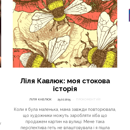
Ліля Кавлюк: моя стокова
історія
ЛІЛЯ КАВЛЮК
25.02.2015
ПРОКОМЕНТУЙ!
Коли я була маленька, мама завжди повторювала,
що художники можуть заробляти хіба що
продажем картин на вулиці. Мене така
у
перспектива геть не влаштовувала і я пішла