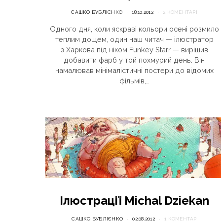
САШКО БУБЛІЄНКО
18.10.2012
2 КОМЕНТАРІ
Одного дня, коли яскраві кольори осені розмило
теплим дощем, один наш читач — ілюстратор
з Харкова під ніком Funkey Starr — вирішив
добавити фарб у той похмурий день. Він
намалював мінімалістичні постери до відомих
фільмів,…
Ілюстрації Michal Dziekan
САШКО БУБЛІЄНКО
02.08.2012
1 КОМЕНТАР