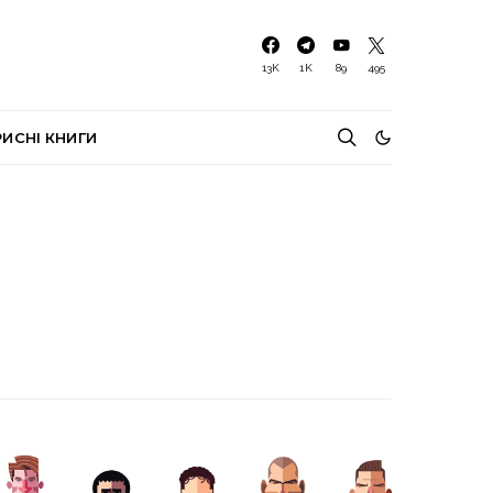
13K
1K
89
495
РИСНІ КНИГИ