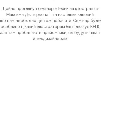
Щойно проглянув семінар «Технічна ілюстрація»
Максима Дєгтярьова і він настільки кльовий,
що вам необхідно це теж побачити. Семінар буде
особливо цікавий ілюстраторам (як підказує КЕП),
але там проблігають прийомчики, які будуть цікаві
й техдизайнерам.