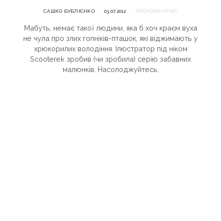
САШКО БУБЛІЄНКО
03.07.2012
ПРОКОМЕНТУЙ!
Мабуть, немає такої людини, яка б хоч краєм вуха
не чула про злих гопніків-пташок, які віджимають у
хрюкорилих володіння. Ілюстратор під ніком
Scooterek зробив (чи зробила) серію забавних
малюнків. Насолоджуйтесь.