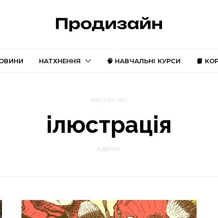
ОВИНИ
НАТХНЕННЯ
🧠 НАВЧАЛЬНІ КУРСИ
📙 КО
POSTS BY TAG
ілюстрація
8 ДОПИС