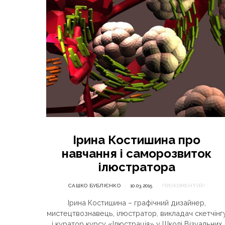
Ірина Костишина про
навчання і саморозвиток
ілюстратора
САШКО БУБЛІЄНКО
10.03.2015
ПРОКОМЕНТУЙ!
Ірина Костишина – графічний дизайнер,
мистецтвознавець, ілюстратор, викладач скетчінг
і куратор курсу «Ілюстрація» у Школі Візуальних