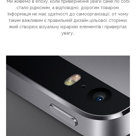
Ми живемо в епоху, коли привернення уваги саме по собі
стало рідкісним, а відповідно, дорогим товаром.
Інформація не має здатності до самоорганізації, от чому
таким важливим є правильний дизайн цільової сторінки,
який створює візуальну ієрархію елементів і привертає
увагу…