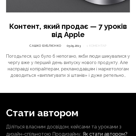
Контент, який продає — 7 уроків
від Apple
САШКО БУБЛІЄНКО
05.09.2013
1 КОМЕНТАР
Погодьтеся, що було б непогано, якби люди шикувалися у
чергу вже у перший день випуску нового продукту. Але
насправді копірайтерам, рекламодавцям і маркетологам
доводиться «виплигувати зі штанів» і дуже ретельно…
Стати автором
Діліться власним досвідом, кейсами та уроками з
дизайн-спільнотою Продизайну.
Як стати автором?