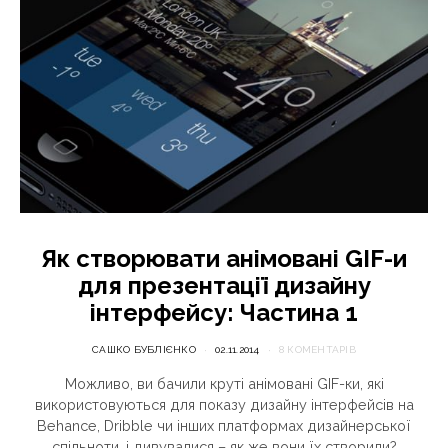
Як створювати анімовані GIF-и
для презентації дизайну
інтерфейсу: Частина 1
САШКО БУБЛІЄНКО
02.11.2014
8 КОМЕНТАРІВ
Можливо, ви бачили круті анімовані GIF-ки, які
використовуються для показу дизайну інтерфейсів на
Behance, Dribble чи інших платформах дизайнерської
спільноти, і дивувалися – як же вони їх створили?