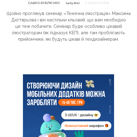
САШКО БУБЛІЄНКО
14.05.2012
6 КОМЕНТАРІВ
Щойно проглянув семінар «Технічна ілюстрація» Максима
Дєгтярьова і він настільки кльовий, що вам необхідно
це теж побачити. Семінар буде особливо цікавий
ілюстраторам (як підказує КЕП), але там проблігають
прийомчики, які будуть цікаві й техдизайнерам.