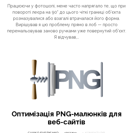
Працюючи у фотошопі, мене часто напрягало те, що при
повороті леєра на 90° до цього чіткі границі об’єкта
розмазувалися або взагалі втрачалася його форма.
Вирішував я цю проблему прямо в лоб — просто
перемальовував заново ручками уже повернутий об’єкт.
Я відчував,…
Оптимізація PNG-малюнків для
веб-сайтів
САШКО БУБЛІЄНКО
17.07.2011
5 КОМЕНТАРІВ