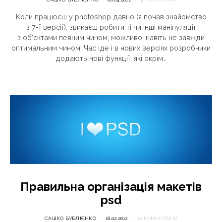
Коли працюєш у photoshop давно (я почав знайомство
з 7-ї версії), звикаєш робити ті чи інші маніпуляції
з об’єктами певним чином, можливо, навіть не завжди
оптимальним чином. Час іде і в нових версіях розробники
додають нові функції, які окрім…
Правильна організація макетів
psd
САШКО БУБЛІЄНКО
18.02.2012
12 КОМЕНТАРІВ