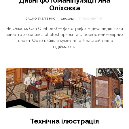
Дивні фотоманіпуляції Яна
Оліхоєка
САШКО БУБЛІЄНКО
12.07.2012
ПРОКОМЕНТУЙ!
Ян Оліхоєк (Jan Oliehoek) — фотограф з Нідерландів, який
занадто захопився photoshop-ом та створює неймовірних
тварин. Фото вийшли кумедні та й настрій дещо
підіймають.
Технічна ілюстрація