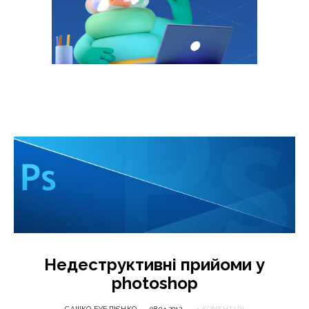
Недеструктивні прийоми у
photoshop
САШКО БУБЛІЄНКО
08.04.2012
4 КОМЕНТАРІ