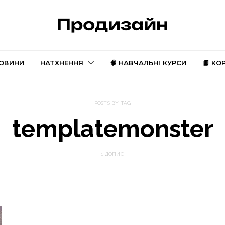
ОВИНИ
НАТХНЕННЯ
🧠 НАВЧАЛЬНІ КУРСИ
📙 КО
POSTS BY TAG
templatemonster
1 ДОПИС