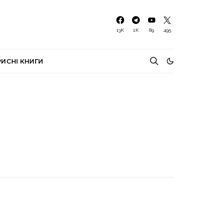
13K
1K
89
495
РИСНІ КНИГИ