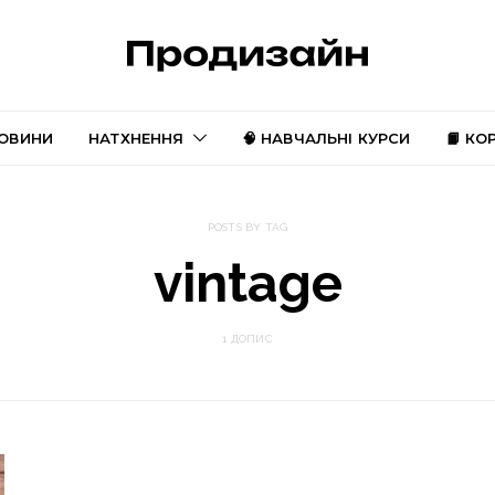
ОВИНИ
НАТХНЕННЯ
🧠 НАВЧАЛЬНІ КУРСИ
📙 КО
POSTS BY TAG
vintage
1 ДОПИС