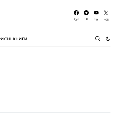
13K
1K
89
495
РИСНІ КНИГИ