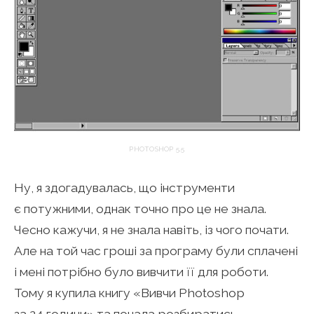
PHOTOSHOP 5.5
Ну, я здогадувалась, що інструменти
є потужними, однак точно про це не знала.
Чесно кажучи, я не знала навіть, із чого почати.
Але на той час гроші за програму були сплачені
і мені потрібно було вивчити її для роботи.
Тому я купила книгу «Вивчи Photoshop
за 24 години» та почала розбиратись,