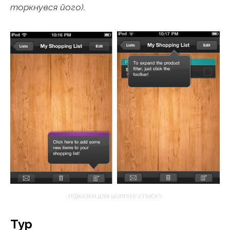
торкнувся його).
ПІДКАЗКИ ДЛЯ ШОППІНГ-СПИСКУ
Тур