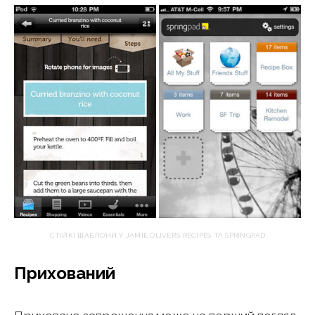
СТІЙКІ ШАБЛОНИ У JAMIE OLIVER’S RECIPES ТА SPRINGPAD
Прихований