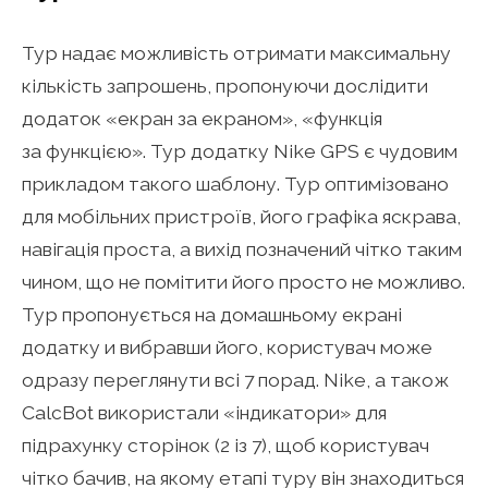
Тур надає можливість отримати максимальну
кількість запрошень, пропонуючи дослідити
додаток «екран за екраном», «функція
за функцією». Тур додатку Nike GPS є чудовим
прикладом такого шаблону. Тур оптимізовано
для мобільних пристроїв, його графіка яскрава,
навігація проста, а вихід позначений чітко таким
чином, що не помітити його просто не можливо.
Тур пропонується на домашньому екрані
додатку и вибравши його, користувач може
одразу переглянути всі 7 порад. Nike, а також
CalcBot використали «індикатори» для
підрахунку сторінок (2 із 7), щоб користувач
чітко бачив, на якому етапі туру він знаходиться