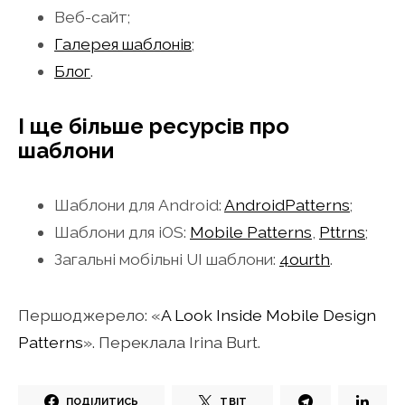
Веб-сайт;
Галерея шаблонів
;
Блог
.
І ще більше ресурсів про
шаблони
Шаблони для Android:
AndroidPatterns
;
Шаблони для iOS:
Mobile Patterns
,
Pttrns
;
Загальні мобільні UI шаблони:
4ourth
.
Першоджерело: «
A Look Inside Mobile Design
Patterns
». Переклала Irina Burt.
ПОДІЛИТИСЬ
ТВІТ