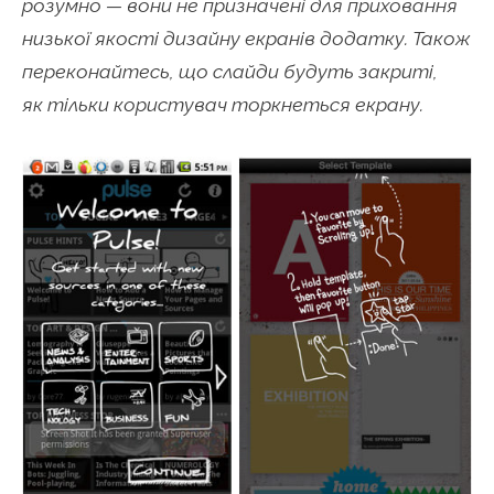
розумно — вони не призначені для приховання
низької якості дизайну екранів додатку. Також
переконайтесь, що слайди будуть закриті,
як тільки користувач торкнеться екрану.