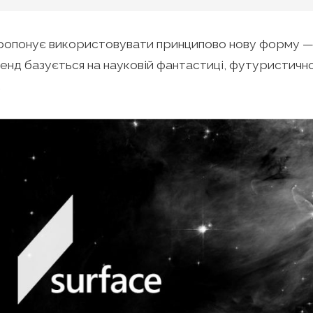
ропонує використовувати принципово нову форму —
енд базується на науковій фантастиці, футуристичн
.