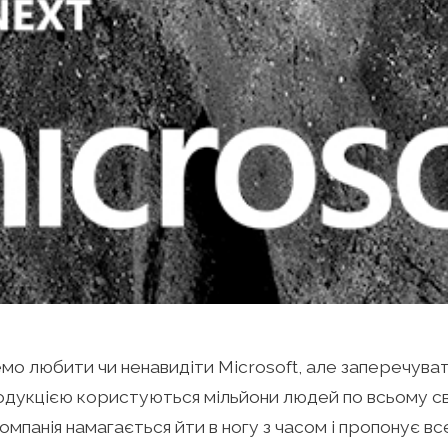
о любити чи ненавидіти Microsoft, але заперечуват
одукцією користуються мільйони людей по всьому сві
омпанія намагається йти в ногу з часом і пропонує вс