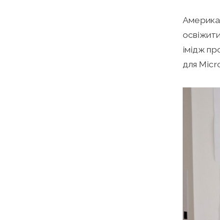
Американ
освіжити
імідж пр
для Micro