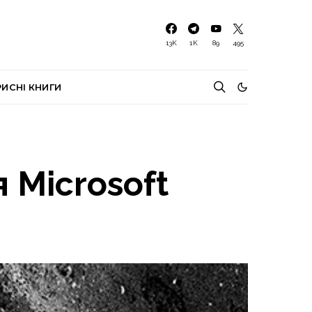
13K
1K
89
495
РИСНІ КНИГИ
 Microsoft