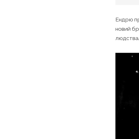
Ендрю п
новий бр
людства