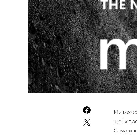
Ми можем
що їх пр
Сама ж к