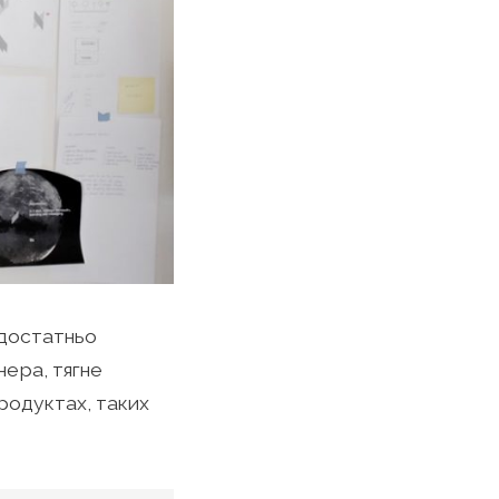
 достатньо
нера, тягне
продуктах, таких