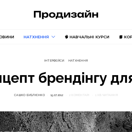
ОВИНИ
НАТХНЕННЯ
🧠 НАВЧАЛЬНІ КУРСИ
📙 КО
ІНТЕРФЕЙСИ
НАТХНЕННЯ
цепт брендінгу для
САШКО БУБЛІЄНКО
15.07.2012
2 КОМЕНТАРІ
1 ХВ ЧИТАННЯ