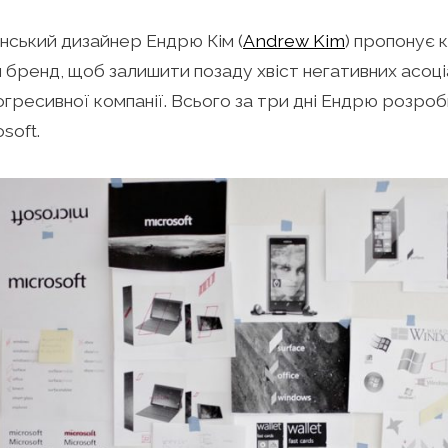
ський дизайнер Ендрю Кім (
Andrew Kim
) пропонує 
 бренд, щоб залишити позаду хвіст негативних асоці
огресивної компанії. Всього за три дні Ендрю розро
soft.