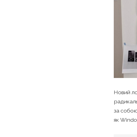
Новий ло
радикаль
за собою
як Windo