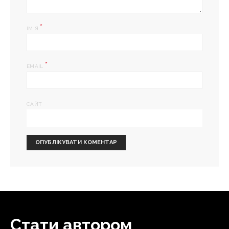
*
ІМ'Я
*
EMAIL
САЙТ
Стати автором