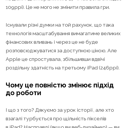
109ppi). Це не мого не змінити правила гри.
Існували різні думки на той рахунок, що така
технологія масштабування вимагатиме великих
фінансових вливань і через це не буде
розповсюджуватися за доступною ціною. Але
Apple це спростувала, збільшивши вдвічі
роздільну здатність на третьому iPad (246ppi).
Чому це повністю змінює підхід
до роботи
І що з того? Дякуємо за урок історії, але хто
взагалі турбується про щільність пікселів
в iPad? Насправді (якщо ви веб-дизайнер) — ви,