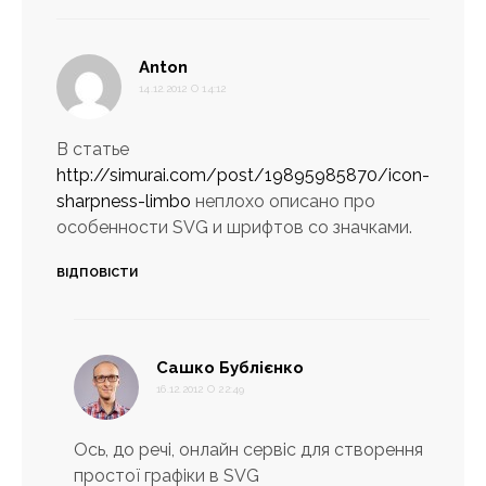
:
Anton
14.12.2012 О 14:12
В статье
http://simurai.com/post/19895985870/icon-
sharpness-limbo
неплохо описано про
особенности SVG и шрифтов со значками.
ВІДПОВІСТИ
:
Сашко Бублієнко
16.12.2012 О 22:49
Ось, до речі, онлайн сервіс для створення
простої графіки в SVG