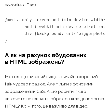
покоління iPad):
@media only screen and (min-device-width: 1
        and (-webkit-min-device-pixel-ratio
	div {background: url('biggerphoto.jpg');}

}
А як на рахунок вбудованих
в HTML зображень?
Метод, що писаний вище, звичайно хороший
і він чудово працює. Але тільки з фоновими
зображеннями CSS. А що робити, якщо
ви хочете вставляти зображення за допомогою
HTML? Крім того, це важливо для відео.