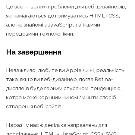
Це все — великі проблеми для веб-дизайнерів,
які намагаються дотримуватись HTML і CSS,
але не знайомі з JavaScript та іншими
передовими технологіями.
На завершення
Неважливо, любите ви Apple чи ні, реальність
така: якщо ви веб-дизайнер, поява Retina-
дисплеїв буде гарним стусаном, тенденцією,
котра може корінним чином змінити спосіб
створення веб-сайтів.
Наразі, у нас є декілька направлень для
дослідження: HTML5, JavaScript, CSS3, SVG,