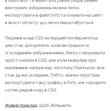
в Illustrator та інших програмах редагування
векторних зображень можна легко
експортувати в файл SVG та існувати на сайті
в якості об’єкту, що легко масштабується.
Перевага над CSS на перший погляд нечітка,
але стає зрозумілою, коли ви працюєте
зі складними зображеннями. Легко створювати
прості кнопки в CSS, але коли мова йде про
малювання, наприклад, логотипу Starbucks, все
стає дуже складним. Тобто, значно простіше
експортувати таку графіку в SVG, ніж городити
сотню рядків коду в CSS.
Живий приклад
. Щоб збільшити