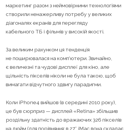
маркетинг разом з неймовірними технологіями
створили ненажерливу потребу у великих
діагоналях екранів для перегляду
кабельного ТБ і фільмів у високій якості.
За великим рахунком ця тенденція
не поширювалася на комп’ютери. Звичайно,
є величезні та чудові дисплеї для кіно, але
щільність пікселів ніколи не була такою, щоб
вимагати відчутного здвигу парадигми.
Коли iPhone4 вийшов (в середині 2010 року),
це був сюрприз — дисплей «Retina» збільшив
роздільну здатність до вражаючих 326 пікселів
на дюйм (для порівняння: в 27″ iMac вона складає