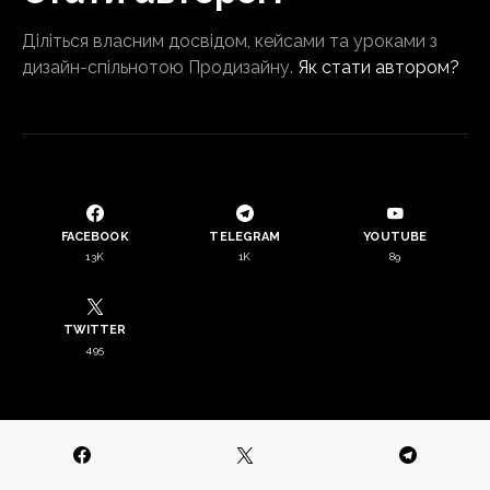
Діліться власним досвідом, кейсами та уроками з
дизайн-спільнотою Продизайну.
Як стати автором?
FACEBOOK
TELEGRAM
YOUTUBE
13K
1K
89
TWITTER
495