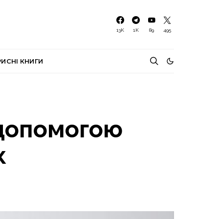
13K
1K
89
495
РИСНІ КНИГИ
 допомогою
к