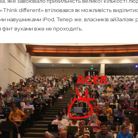
а, яке завоювало прихильність великої кількості люд
 «Think different» втілювався як можливість виділитис
ми навушниками iPod. Тепер же, власників айЗалізяк 
 фінт вухами вже не проходить.