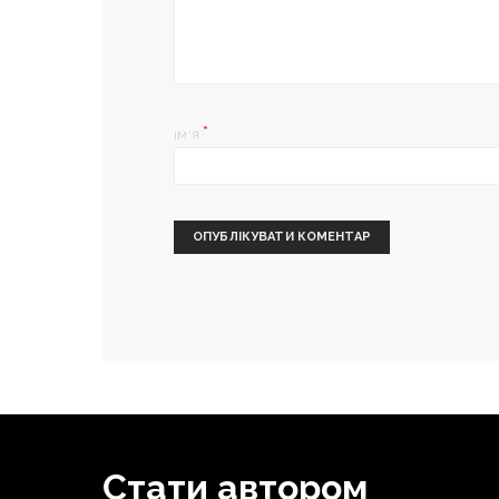
*
ІМ'Я
Стати автором