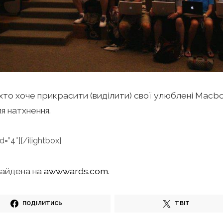
 хто хоче прикрасити (виділити) свої улюблені Macbo
ля натхнення.
id=”4″][/ilightbox]
найдена на
awwwards.com
.
ПОДІЛИТИСЬ
ТВІТ