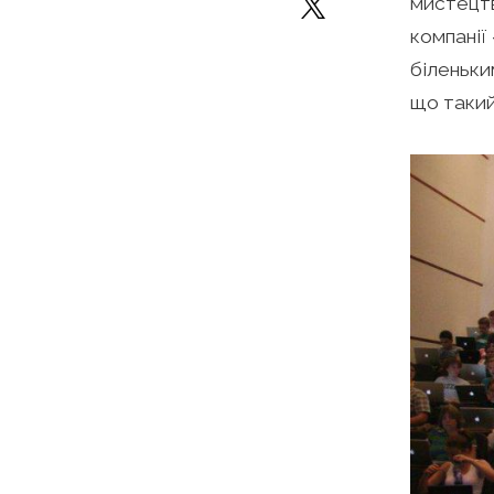
мистецтв
компанії
біленьки
що такий