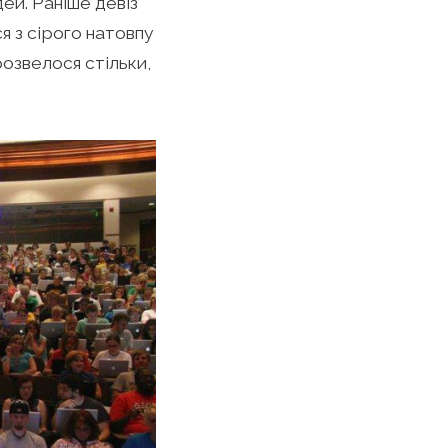
ей. Раніше девіз
я з сірого натовпу
розвелося стільки,