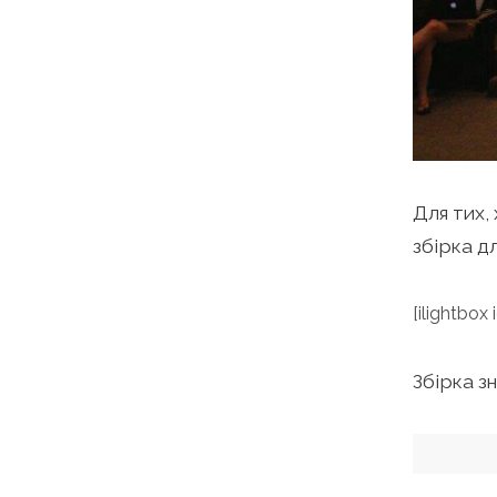
Для тих,
збірка д
[ilightbox 
Збірка з