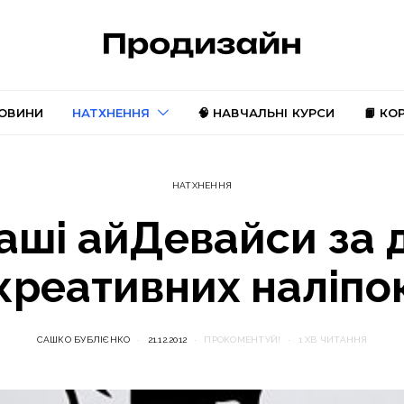
ОВИНИ
НАТХНЕННЯ
🧠 НАВЧАЛЬНІ КУРСИ
📙 КО
НАТХНЕННЯ
ваші айДевайси за
креативних наліпо
САШКО БУБЛІЄНКО
21.12.2012
ПРОКОМЕНТУЙ!
1 ХВ ЧИТАННЯ