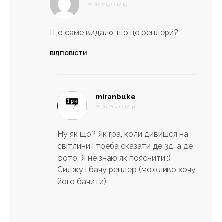
26.06.2013 О 12:15
Що саме видало, що це рендери?
ВІДПОВІСТИ
:
miranbuke
26.06.2013 О 12:41
Ну як що? Як гра, коли дивишся на
світлини і треба сказати де 3д, а де
фото. Я не знаю як пояснити :)
Сиджу і бачу рендер (можливо хочу
його бачити)