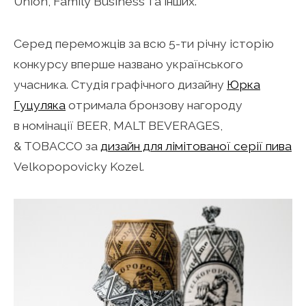
Union, Family Business та інших.
Серед переможців за всю
5-ти
річну історію
конкурсу вперше названо українського
учасника. Студія графічного дизайну
Юрка
Гуцуляка
отримала бронзову нагороду
в номінації BEER, MALT BEVERAGES,
& TOBACCO за
дизайн для лімітованої серії пива
Velkopopovicky Kozel.