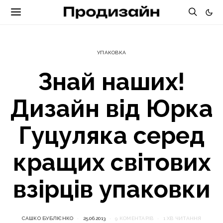
УПАКОВКА
Знай наших!
Дизайн від Юрка
Гуцуляка серед
кращих світових
взірців упаковки
САШКО БУБЛІЄНКО
25.06.2013
9 КОМЕНТАРІВ
1 ХВ ЧИТАННЯ