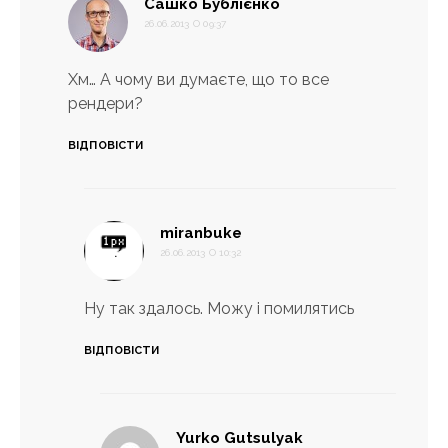
:
Сашко Бублієнко
26.06.2013 О 09:37
Хм… А чому ви думаєте, що то все
рендери?
ВІДПОВІСТИ
:
miranbuke
26.06.2013 О 10:32
Ну так здалось. Можу і помилятись
ВІДПОВІСТИ
:
Yurko Gutsulyak