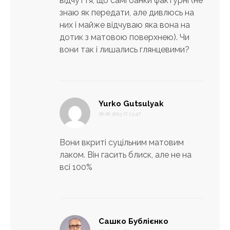
відчуття, що самі банки фактурні (не
знаю як передати, але дивлюсь на
них і майже відчуваю яка вона на
дотик з матовою поверхнею). Чи
вони так і лишались глянцевими?
:
Yurko Gutsulyak
26.06.2013 О 13:47
Вони вкриті суцільним матовим
лаком. Він гасить блиск, але не на
всі 100%
:
Сашко Бублієнко