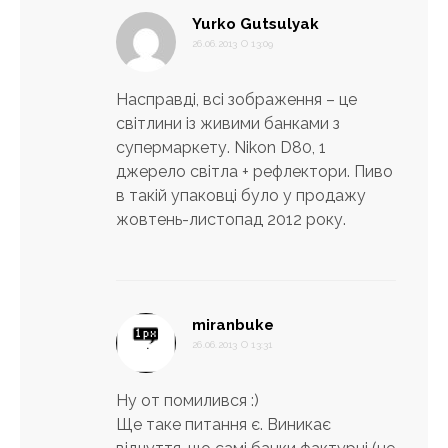
:
Yurko Gutsulyak
26.06.2013 О 13:09
Насправді, всі зображення – це
світлини із живими банками з
супермаркету. Nikon D80, 1
джерело світла + рефлектори. Пиво
в такій упаковці було у продажу
жовтень-листопад 2012 року.
:
miranbuke
26.06.2013 О 13:31
Ну от помилився :)
Ще таке питання є. Виникає