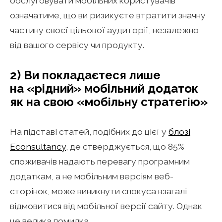
обслуговувати мобільних користувачів
означатиме, що ви ризикуєте втратити значну
частину своєї цільової аудиторії, незалежно
від вашого сервісу чи продукту.
2) Ви покладаєтеся лише
на «рідний» мобільний додаток
як на свою «мобільну стратегію»
На підставі статей, подібних до цієї у
блозі
Econsultancy
, де стверджується, що 85%
споживачів надають перевагу програмним
додаткам, а не мобільним версіям веб-
сторінок, може виникнути спокуса взагалі
відмовитися від мобільної версії сайту. Однак
це велика помилка.