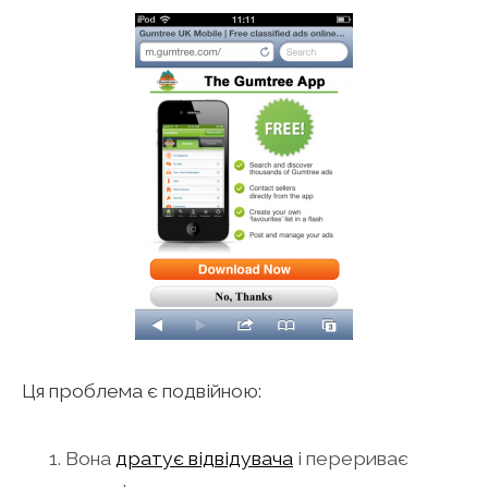
Ця проблема є подвійною:
Вона
дратує відвідувача
і перериває