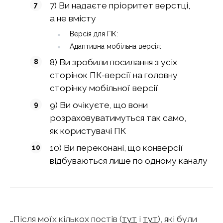
7) Ви надаєте пріоритет верстці,
а не вмісту
Версія для ПК:
Адаптивна мобільна версія:
8) Ви зробили посилання з усіх
сторінок ПК-версії на головну
сторінку мобільної версії
9) Ви очікуєте, що вони
розраховуватимуться так само,
як користувачі ПК
10) Ви переконані, що конверсії
відбуваються лише по одному каналу
…Після моїх кількох постів (
тут
і
тут
), які були