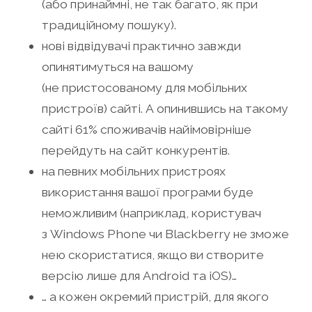
(або принаймні, не так багато, як при
традиційному пошуку).
нові відвідувачі практично завжди
опинятимуться на вашому
(не пристосованому для мобільних
пристроїв) сайті. А опинившись на такому
сайті 61% споживачів найімовірніше
перейдуть на сайт конкурентів.
на певних мобільних пристроях
використання вашої програми буде
неможливим (наприклад, користувач
з Windows Phone чи Blackberry не зможе
нею скористатися, якщо ви створите
версію лише для Android та iOS)…
… а кожен окремий пристрій, для якого