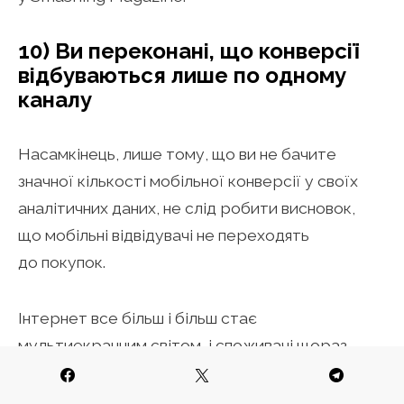
10) Ви переконані, що конверсії
відбуваються лише по одному
каналу
Насамкінець, лише тому, що ви не бачите
значної кількості мобільної конверсії у своїх
аналітичних даних, не слід робити висновок,
що мобільні відвідувачі не переходять
до покупок.
Інтернет все більш і більш стає
мультиекранним світом, і споживачі щораз
більше починають використовувати свої
різноманітні інтернет-сумісні пристрої