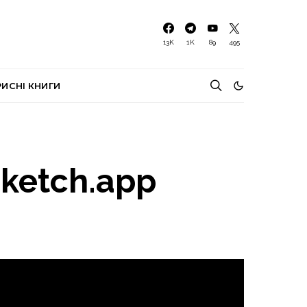
13K
1K
89
495
РИСНІ КНИГИ
ketch.app