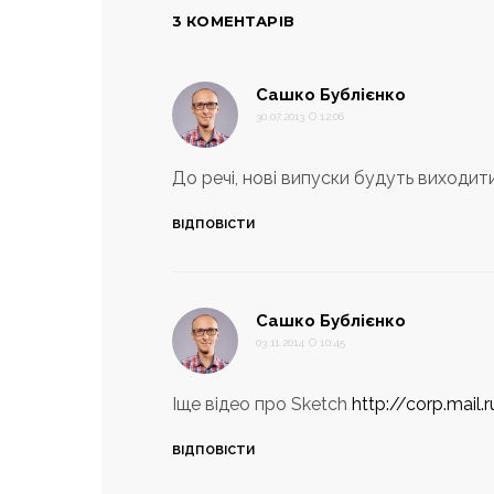
3 КОМЕНТАРІВ
:
Сашко Бублієнко
30.07.2013 О 12:06
До речі, нові випуски будуть виходити
ВІДПОВІСТИ
:
Сашко Бублієнко
03.11.2014 О 10:45
Іще відео про Sketch
http://corp.mai
ВІДПОВІСТИ