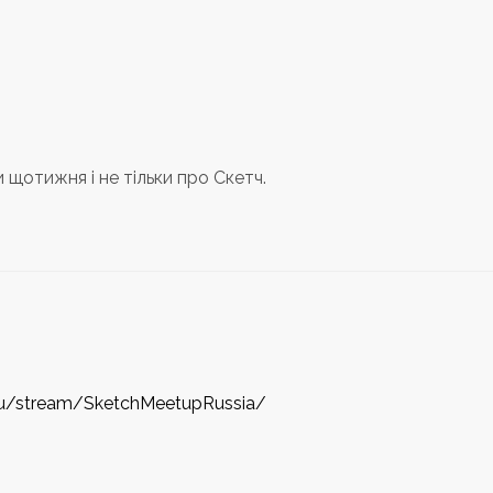
 щотижня і не тільки про Скетч.
l.ru/stream/SketchMeetupRussia/