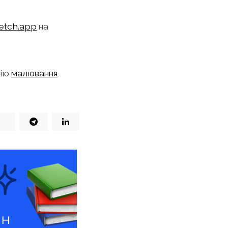
etch.app
на
гію
малювання