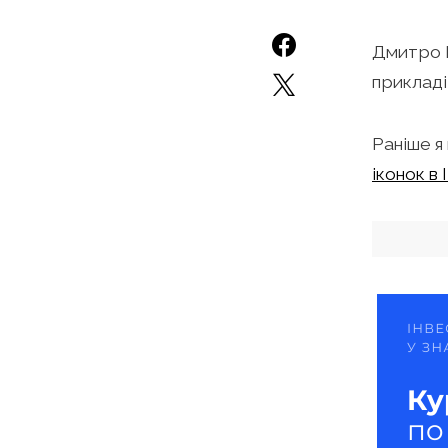
Дмитро Н
прикладі
Раніше я
іконок в I