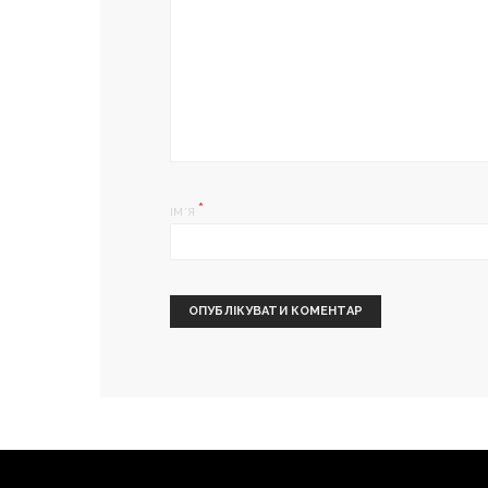
*
ІМ'Я