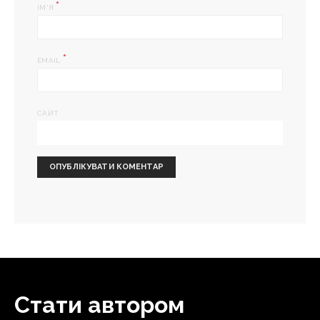
*
ІМ'Я
*
EMAIL
САЙТ
Стати автором