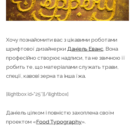
Хочу познайомити вас з цікавими роботами
шрифтової дизайнерки
Даніель Еванс
. Вона
професійно створює надписи, та не звичною її
робить те, що матеріалами служать трави,
спеції, кавові зерна та інша їжа.
[ilightbox id=”25″][/ilightbox]
Даніель цілком і повністю захоплена своїм
проектом «
Food Typography
».