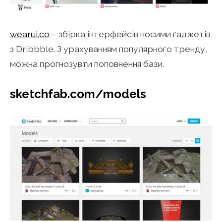
wearui.co
– збірка інтерфейсів носими ґаджетів
з Dribbble. З урахуванням популярного тренду,
можна прогнозувти поповнення бази.
sketchfab.com/models