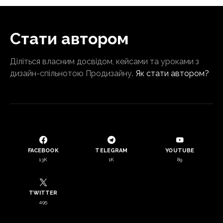
Стати автором
Діліться власним досвідом, кейсами та уроками з
дизайн-спільнотою Продизайну.
Як стати автором?
FACEBOOK
TELEGRAM
YOUTUBE
13K
1K
89
TWITTER
495