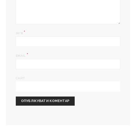
*
ІМ'Я
*
EMAIL
САЙТ