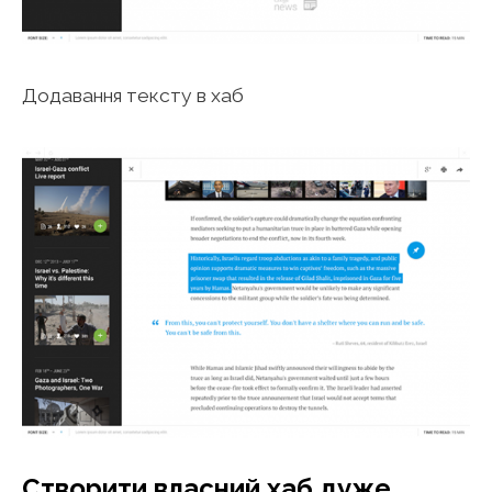
Додавання тексту в хаб
Створити власний хаб дуже