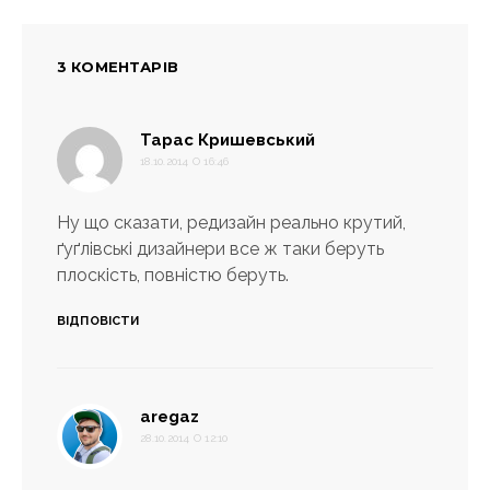
3 КОМЕНТАРІВ
:
Тарас Кришевський
18.10.2014 О 16:46
Ну що сказати, редизайн реально крутий,
ґуґлівські дизайнери все ж таки беруть
плоскість, повністю беруть.
ВІДПОВІСТИ
:
aregaz
28.10.2014 О 12:10