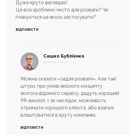
Дуже круто виглядає!
Це все зроблено чисто для розваги? Чи
планується це якось застосувати?
ВІДПОВІСТИ
:
Сашко Бублієнко
28.10.2014 О 12:14
Можна сказати «задля розваги». Але такі
штуки, при умові якісного концепту
якогось відомого сервісу, дадуть хороший
PR-вихлоп. І, як наслідок, можливість
отримати хорошого клієнта, або взагалі
влаштуватися в круту компанію.
ВІДПОВІСТИ