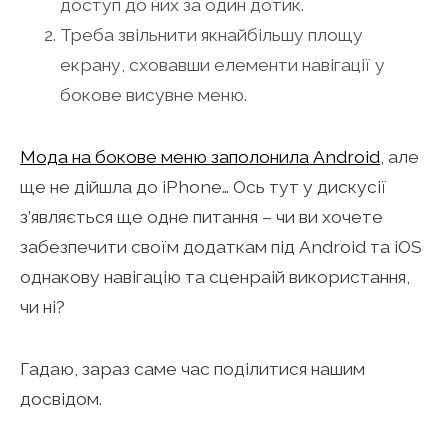
доступ до них за один дотик.
Треба звільнити якнайбільшу площу
екрану, сховавши елементи навігації у
бокове висувне меню.
Мода на бокове меню заполонила Android
, але
ще не дійшла до iPhone… Ось тут у дискусії
з’являється ще одне питання – чи ви хочете
забезпечити своїм додаткам під Android та iOS
однакову навігацію та сценраій використання,
чи ні?
Гадаю, зараз саме час поділитися нашим
досвідом.