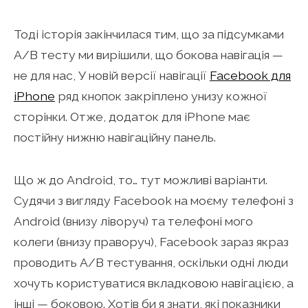
Тоді історія закінчилася тим, що за підсумками
A/B тесту ми вирішили, що бокова навігація —
не для нас, У новій версії навігації
Facebook для
iPhone
ряд кнопок закріплено унизу кожної
сторінки. Отже, додаток для iPhone має
постійну нижню навігаційну панель.
Що ж до Android, то… тут можливі варіанти.
Судячи з вигляду Facebook на моєму телефоні з
Android (внизу ліворуч) та телефоні мого
колеги (внизу праворуч), Facebook зараз якраз
проводить A/B тестування, оскільки одні люди
хочуть користуватися вкладковою навігацією, а
інші — боковою. Хотів би я знати, які показники