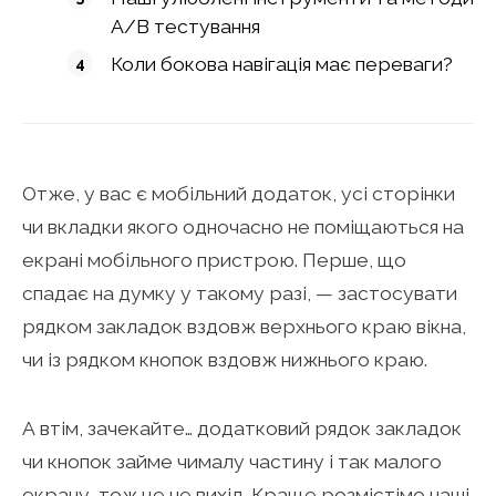
A/B тестування
Коли бокова навігація має переваги?
Отже, у вас є мобільний додаток, усі сторінки
чи вкладки якого одночасно не поміщаються на
екрані мобільного пристрою. Перше, що
спадає на думку у такому разі, — застосувати
рядком закладок вздовж верхнього краю вікна,
чи із рядком кнопок вздовж нижнього краю.
А втім, зачекайте… додатковий рядок закладок
чи кнопок займе чималу частину і так малого
екрану, тож це не вихід. Краще розмістімо наші