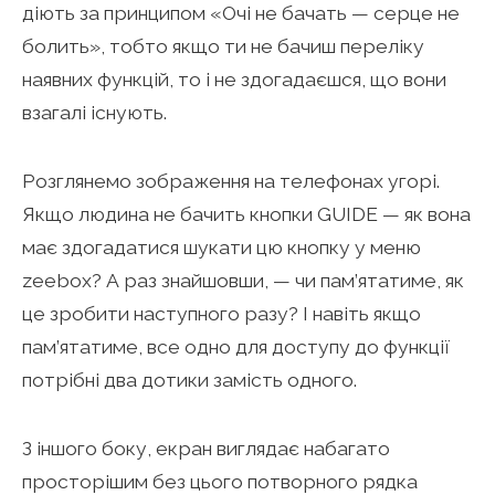
діють за принципом «Очі не бачать — серце не
болить», тобто якщо ти не бачиш переліку
наявних функцій, то і не здогадаєшся, що вони
взагалі існують.
Розглянемо зображення на телефонах угорі.
Якщо людина не бачить кнопки GUIDE — як вона
має здогадатися шукати цю кнопку у меню
zeebox? А раз знайшовши, — чи пам’ятатиме, як
це зробити наступного разу? І навіть якщо
пам’ятатиме, все одно для доступу до функції
потрібні два дотики замість одного.
З іншого боку, екран виглядає набагато
просторішим без цього потворного рядка