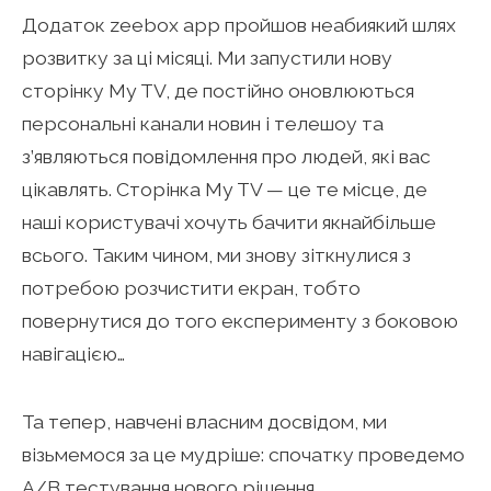
Додаток zeebox app пройшов неабиякий шлях
розвитку за ці місяці. Ми запустили нову
сторінку My TV, де постійно оновлюються
персональні канали новин і телешоу та
з’являються повідомлення про людей, які вас
цікавлять. Сторінка My TV — це те місце, де
наші користувачі хочуть бачити якнайбільше
всього. Таким чином, ми знову зіткнулися з
потребою розчистити екран, тобто
повернутися до того експерименту з боковою
навігацією…
Та тепер, навчені власним досвідом, ми
візьмемося за це мудріше: спочатку проведемо
A/B тестування нового рішення.