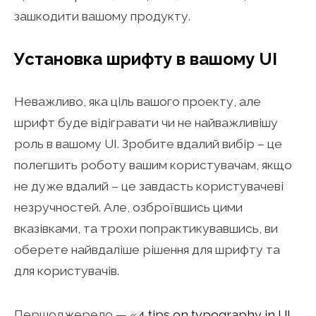
зашкодити вашому продукту.
Установка шрифту в вашому UI
Неважливо, яка ціль вашого проекту, але
шрифт буде відігравати чи не найважливішу
роль в вашому UI. Зробите вдалий вибір – це
полегшить роботу вашим користувачам, якщо
не дуже вдалий – це завдасть користувачеві
незручностей. Але, озброївшись цими
вказівками, та трохи попрактикувавшись, ви
оберете найвдаліше рішення для шрифту та
для користувачів.
Першоджерело — «
4 tips on typography in UI