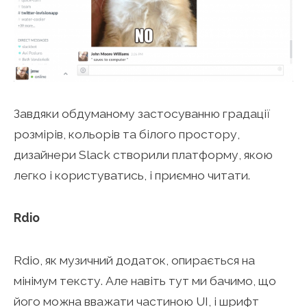
Завдяки обдуманому застосуванню градації
розмірів, кольорів та білого простору,
дизайнери Slack створили платформу, якою
легко і користуватись, і приємно читати.
Rdio
Rdio, як музичний додаток, опирається на
мінімум тексту. Але навіть тут ми бачимо, що
його можна вважати частиною UI, і шрифт