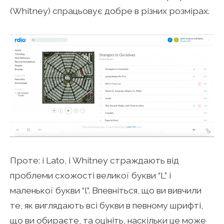
(Whitney) спрацьовує добре в різних розмірах.
Проте: і Lato, і Whitney страждають від
проблеми схожості великої букви “L” і
маленької букви “l”. Впевніться, що ви вивчили
те, як виглядають всі букви в певному шрифті,
що ви обираєте, та оцініть, наскільки це може