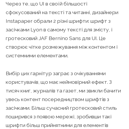
Через те, що UI в своїй більшості
сфокусований на тексті та читанні, дизайнери
Instapaper обрали 2 різні шрифти: шрифт з
засічками Lyon в самому тексті для змісту, і
гротесковий JAF Bernino Sans для UI. Це
створює чітке розмежування між контентом і
системними елементами.
Вибір цих гарнітур заграє з очікуваннями
користувачів, що має неймовірний ефект. З
тисяч книг, журналів та газет, ми звикли бачити
увесь контент посередництвом шрифтів з
засічками. Більш сучасний гротесковий стиль
поширився з появою мережі, зробивши такі
шрифти більш прийнятними для елементів