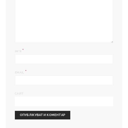
*
ІМ'Я
*
EMAIL
САЙТ