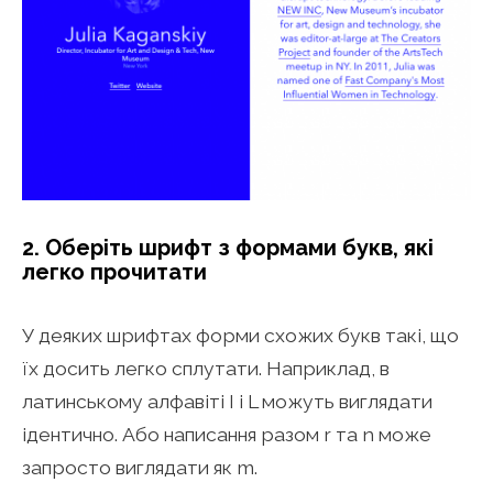
2. Оберіть шрифт з формами букв, які
легко прочитати
У деяких шрифтах форми схожих букв такі, що
їх досить легко сплутати. Наприклад, в
латинському алфавіті I і L можуть виглядати
ідентично. Або написання разом r та n може
запросто виглядати як m.