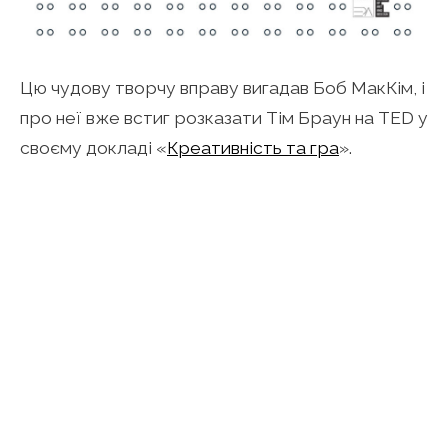
Цю чудову творчу вправу вигадав Боб МакКім, і
про неї вже встиг розказати Тім Браун на TED у
своєму докладі «
Креативність та гра
».