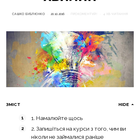
САШКО БУБЛІЄНКО
20.10.2016
ПРОКОМЕНТУЙ!
4 ХВ ЧИТАННЯ
ЗМІСТ
HIDE
1. Намалюйте щось
2. Запишіться на курси з того, чим ви
ніколи не займалися раніше