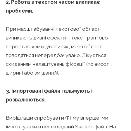
2. Робота з текстом часом викликає
проблеми.
При масштабуванні текстової області
виникають дивні ефекти – текст раптово
перестає «вміщуватися», межі області
поводяться непередбачувано. Лікується
скиданням налаштувань фіксації (по висоті,
ширині або змішаний).
3. Імпортовані файли гальмують і
розвалюються.
Вирішивши спробувати Фігму вперше, ми
імпортували в неї складний Sketch-файл. На