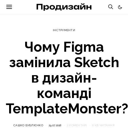
ІНСТРУМЕНТИ
Чому Figma
замінила Sketch
в дизайн-
команді
TemplateMonster
САШКО БУБЛІЄНКО
29.07.2018
2 КОМЕНТАРІ
6 ХВ ЧИТАННЯ