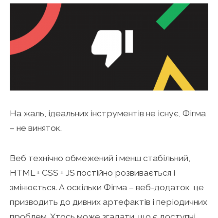
На жаль, ідеальних інструментів не існує, Фігма
– не виняток.
Веб технічно обмежений і менш стабільний,
HTML + CSS + JS постійно розвивається і
змінюється. А оскільки Фігма – веб-додаток, це
призводить до дивних артефактів і періодичних
проблем. Хтось може згадати, що є доступні