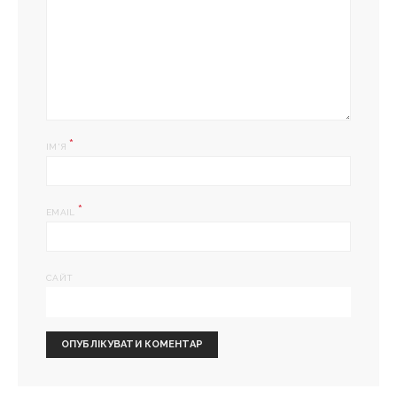
*
ІМ'Я
*
EMAIL
САЙТ