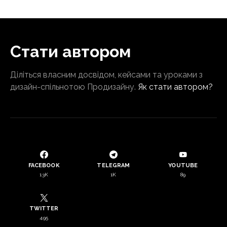
Стати автором
Діліться власним досвідом, кейсами та уроками з
дизайн-спільнотою Продизайну.
Як стати автором?
FACEBOOK
TELEGRAM
YOUTUBE
13K
1K
89
TWITTER
495