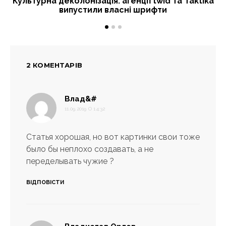
Культурна деколонізація: агенції twid та Taktika
випустили власні шрифти
2 КОМЕНТАРІВ
:
Влад&#
11.09.2019 О 14:32
Статья хорошая, но вот картинки свои тоже
было бы неплохо создавать, а не
переделывать чужие ?
ВІДПОВІСТИ