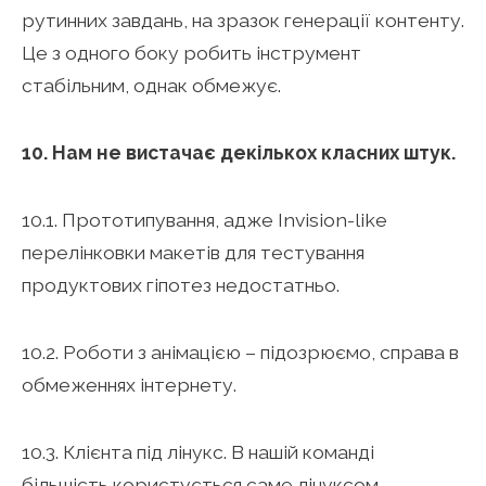
рутинних завдань, на зразок генерації контенту.
Це з одного боку робить інструмент
стабільним, однак обмежує.
10. Нам не вистачає декількох класних штук.
10.1. Прототипування, адже Invision-like
перелінковки макетів для тестування
продуктових гіпотез недостатньо.
10.2. Роботи з анімацією – підозрюємо, справа в
обмеженнях інтернету.
10.3. Клієнта під лінукс. В нашій команді
більшість користується саме лінуксом,