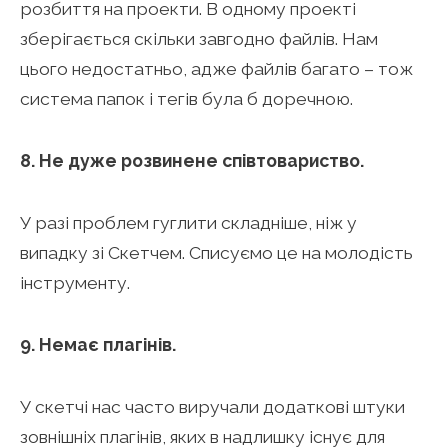
розбиття на проекти. В одному проекті
зберігається скільки завгодно файлів. Нам
цього недостатньо, адже файлів багато – тож
система папок і тегів була б доречною.
8. Не дуже розвинене співтовариство.
У разі проблем гуглити складніше, ніж у
випадку зі Скетчем. Списуємо це на молодість
інструменту.
9. Немає плагінів.
У скетчі нас часто виручали додаткові штуки
зовнішніх плагінів, яких в надлишку існує для