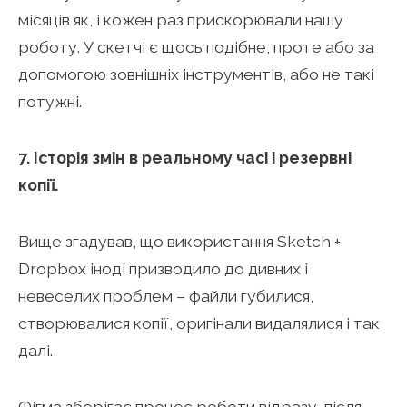
місяців як, і кожен раз прискорювали нашу
роботу. У скетчі є щось подібне, проте або за
допомогою зовнішніх інструментів, або не такі
потужні.
7. Історія змін в реальному часі і резервні
копії.
Вище згадував, що використання Sketch +
Dropbox іноді призводило до дивних і
невеселих проблем – файли губилися,
створювалися копії, оригінали видалялися і так
далі.
Фігма зберігає процес роботи відразу, після