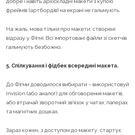
добре і навіть архіскладні макети з купою
фреймів (артбордів) на екрані не гальмують.
На жаль, мова тільки про макети, створені
відразу у Фігмі. Всі імпортовані файли зі скетчів
гальмують безбожно.
5. Спілкування і фідбек всередині макета.
До Фігми доводилося вибирати – використовуй
Invision (або аналог) для обговорення макетів,
або втрачай зворотний зв’язок у чатах, паперах
та магнітних дошках.
Зараз кожен, з доступом до макету, стартує