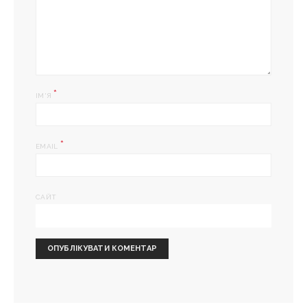
*
ІМ'Я
*
EMAIL
САЙТ