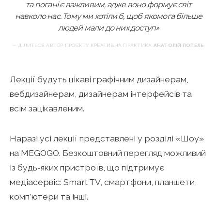
та погані є важливим, адже воно формує світ
навколо нас. Тому ми хотіли б, щоб якомога більше
людей мали до них доступ»
— ДІЛИТЬСЯ АВТОР ПРОЄКТУ КРЕАТИВНА ПРАКТИКА
АНАТОЛІЙ ПОПЕЛЬ
.
Лекції будуть цікаві графічним дизайнерам,
вебдизайнерам, дизайнерам інтерфейсів та
всім зацікавленим.
Наразі усі лекції представлені у розділі «Шоу»
на MEGOGO. Безкоштовний перегляд можливий
із будь-яких пристроїв, що підтримує
медіасервіс: Smart TV, смартфони, планшети,
комп’ютери та інші.