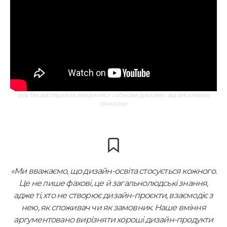
ОСЬ ТАК ВИГЛЯДАЮТЬ ЛЕКЦІЇ КУРСУ «ОСНОВИ ДИЗАЙНУ» ВІД КРЕАТИВНОЇ
ПРАКТИКИ
«Ми вважаємо, що дизайн-освіта стосується кожного.
Це не лише фахові, це й загальнолюдські знання,
адже ті, хто не створює дизайн-проєкти, взаємодіє з
нею, як споживач чи як замовник. Наше вміння
аргументовано вирізняти хороші дизайн-продукти