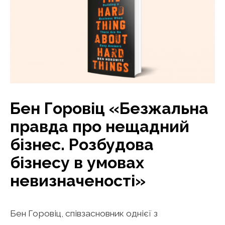
Бен Горовіц «Безжальна
правда про нещадний
бізнес. Розбудова
бізнесу в умовах
невизначеності»
Бен Горовіц, співзасновник однієї з