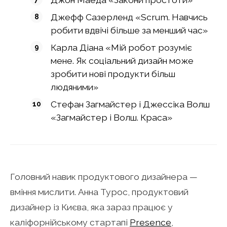
Джефф Сазерленд «Scrum. Навчись
робити вдвічі більше за менший час»
Карла Діана «Мій робот розуміє
мене. Як соціальний дизайн може
зробити нові продукти більш
людяними»
Стефан Загмайстер і Джессіка Волш
«Загмайстер і Волш. Краса»
Головний навик продуктового дизайнера —
вміння мислити. Анна Турос, продуктовий
дизайнер із Києва, яка зараз працює у
каліфорнійському стартапі
Presence
,