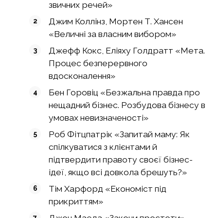
звичних речей»
Джим Коллінз, Мортен Т. Хансен
«Величні за власним вибором»
Джефф Кокс, Еліяху Голдратт «Мета.
Процес безперервного
вдосконалення»
Бен Горовіц «Безжальна правда про
нещадний бізнес. Розбудова бізнесу в
умовах невизначеності»
Роб Фітцпатрік «Запитай маму: Як
спілкуватися з клієнтами й
підтвердити правоту своєї бізнес-
ідеї, якщо всі довкола брешуть?»
Тім Харфорд «Економіст під
прикриттям»
Джон Маеда «Закони простоти»