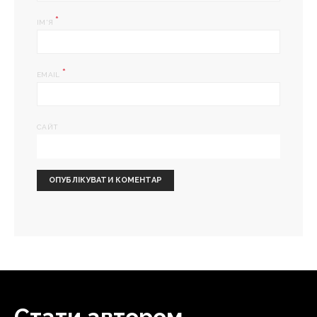
*
ІМ'Я
*
EMAIL
САЙТ
Стати автором