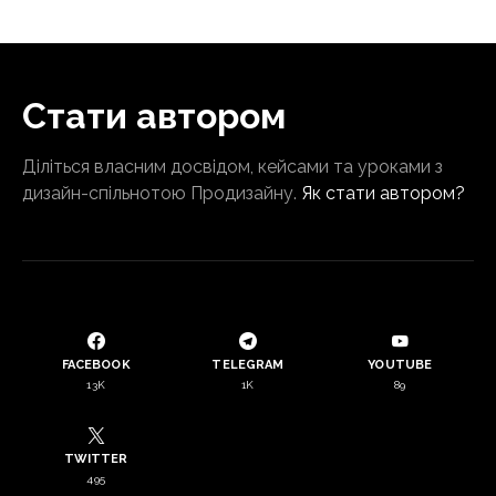
Стати автором
Діліться власним досвідом, кейсами та уроками з
дизайн-спільнотою Продизайну.
Як стати автором?
FACEBOOK
TELEGRAM
YOUTUBE
13K
1K
89
TWITTER
495