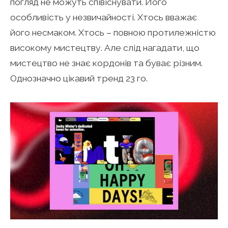
погляд не можуть співіснувати. Його
особливість у незвичайності. Хтось вважає
його несмаком. Хтось – повною протилежністю
високому мистецтву. Але слід нагадати, що
мистецтво не знає кордонів та буває різним.
Однозначно цікавий тренд 23 го.