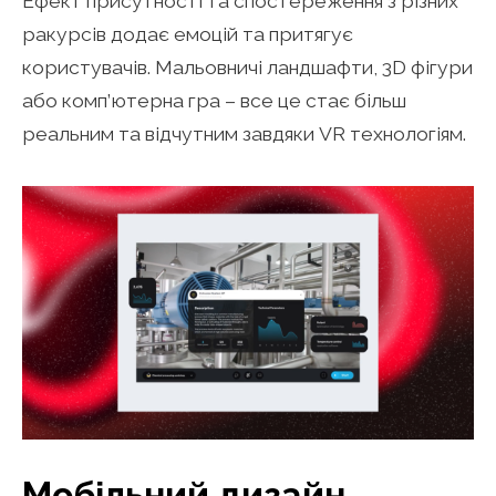
Ефект присутності та спостереження з різних
ракурсів додає емоцій та притягує
користувачів. Мальовничі ландшафти, 3D фігури
або комп’ютерна гра – все це стає більш
реальним та відчутним завдяки VR технологіям.
Мобільний дизайн