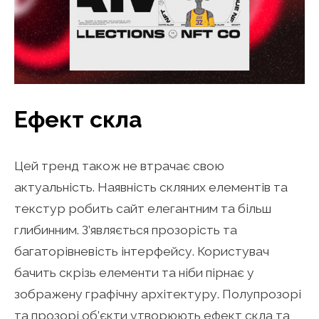
Ефект скла
Цей тренд також не втрачає свою
актуальність. Наявність скляних елементів та
текстур робить сайт елегантним та більш
глибинним. З’являється прозорість та
багаторівневість інтерфейсу. Користувач
бачить скрізь елементи та ніби пірнає у
зображену графічну архітектуру. Полупрозорі
та прозорі об’єкти утворюють ефект скла та