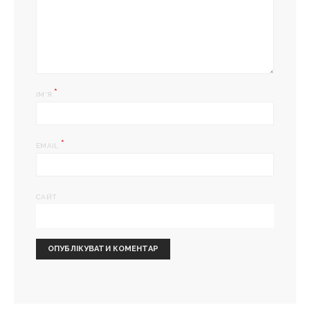
*
ІМ'Я
*
EMAIL
САЙТ