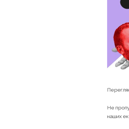
Перегля
Не пропу
наших ек