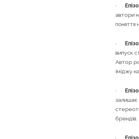
·
Епіз
автори н
поняття 
·
Епіз
випуск с
Автор ро
іміджу н
·
Епіз
залишає 
стереоти
брендів.
·
Епіз