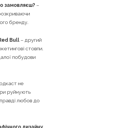
ого замовляєш?
–
 розкриваючи
ного бренду.
Red Bull
– другий
ркетингові стовпи.
далої побудови
одкаст не
ори руйнують
справді любов до
рафічного дизайну