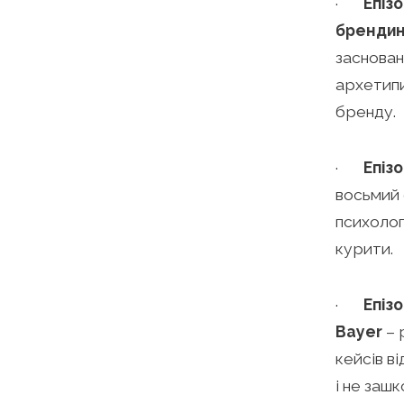
·
Епіз
брендин
заснован
архетипи
бренду.
·
Епіз
восьмий 
психолог
курити.
·
Епіз
Bayer
– 
кейсів в
і не заш