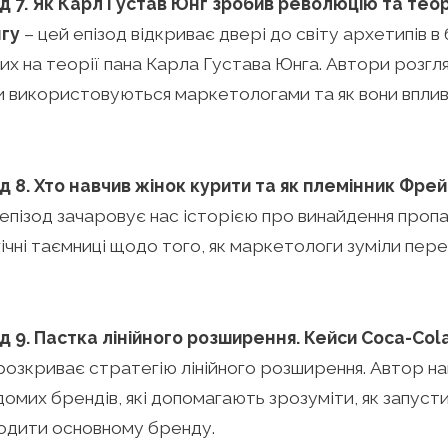
од 7. Як Карл Густав Юнг зробив революцію та теор
гу
– цей епізод відкриває двері до світу архетипів в
их на теорії пана Карла Густава Юнга. Автори розгля
 використовуються маркетологами та як вони вплив
од 8. Хто навчив жінок курити та як племінник Фре
епізод зачаровує нас історією про винайдення пропа
ічні таємниці щодо того, як маркетологи зуміли пер
од 9. Пастка лінійного розширення. Кейси Coca-Cola
розкриває стратегію лінійного розширення. Автор н
ідомих брендів, які допомагають зрозуміти, як запус
кодити основному бренду.