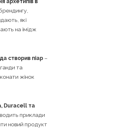
ія архетипів в
 брендингу,
дають, які
ають на імідж
йда створив піар
–
ганди та
еконати жінок
, Duracell та
аводить приклади
тити новий продукт