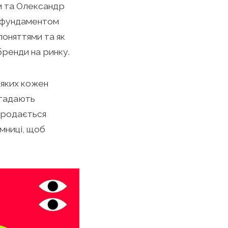
ем та Олександр
є фундаментом
поняттями та як
бренди на ринку.
 яких кожен
згадають
продається
мниці, щоб