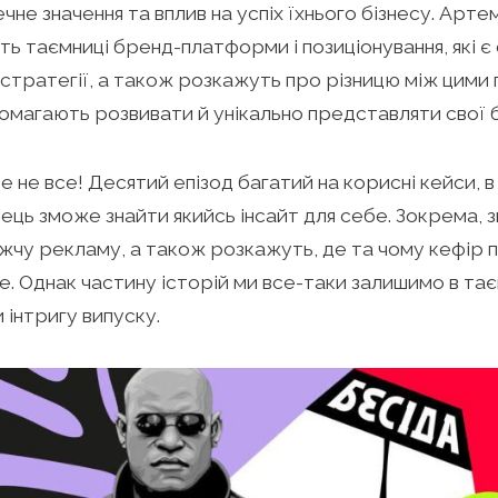
чне значення та вплив на успіх їхнього бізнесу. Арт
ь таємниці бренд-платформи і позиціонування, які 
 стратегії, а також розкажуть про різницю між цими 
омагають розвивати й унікально представляти свої 
е не все! Десятий епізод багатий на корисні кейси, в
ець зможе знайти якийсь інсайт для себе. Зокрема, 
чу рекламу, а також розкажуть, де та чому кефір 
. Однак частину історій ми все-таки залишимо в тає
 інтригу випуску.