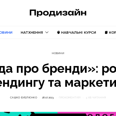
ОВИНИ
НАТХНЕННЯ
🧠 НАВЧАЛЬНІ КУРСИ
📙 КО
НОВИНИ
да про бренди»: ро
ендингу та маркети
САШКО БУБЛІЄНКО
28.07.2023
ПРОКОМЕНТУЙ!
3 ХВ ЧИТАННЯ