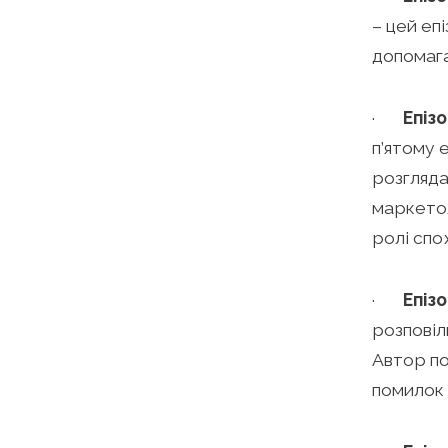
– цей еп
допомага
·
Епіз
п’ятому 
розгляда
маркето
ролі спо
·
Епіз
розповіл
Автор по
помилок 