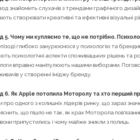
ізод знайомить слухачів з трендами графічного дизайн
ють створювати креативні та ефективні візуальні рі
од 5. Чому ми купляємо те, що не потрібно. Психоло
епізоді глибоко занурюємося у психологію та бренди
ють психологічні аспекти споживацьких рішень та р
логи вправно маніпулюють нашими виборами. Погов
живачів у створенні іміджу бренду.
од 6. Як Apple потопила Моторолу та хто перший пр
и про одного з колишніх лідерів ринку, що зараз значн
яснить, що пішло не так, як крах Моторола пов’язаний
вони припустились і чому майже зникли з полиць.