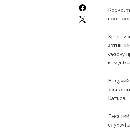
Rocketme
про брен
Креативн
затишним
сезону п
комунікац
Ведучий 
засновни
Катков.
Десятий 
слухачі 