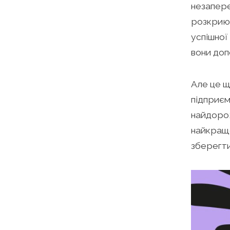
незапере
розкриют
успішної
вони доп
Але це щ
підприєм
найдорож
найкраще
зберегти