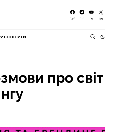
13K
1K
89
495
РИСНІ КНИГИ
змови про світ
нгу