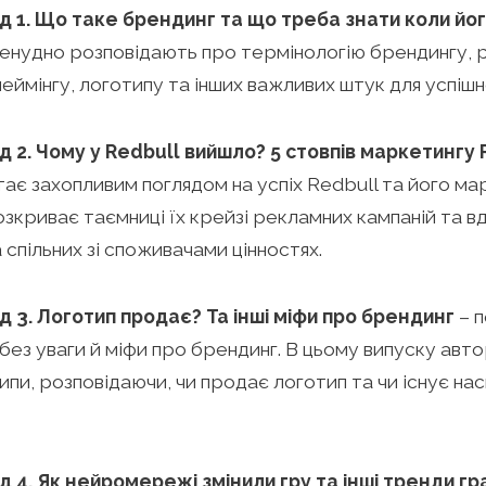
од 1. Що таке брендинг та що треба знати коли й
енудно розповідають про термінологію брендингу,
неймінгу, логотипу та інших важливих штук для успіш
од 2. Чому у Redbull вийшло? 5 стовпів маркетингу 
тає захопливим поглядом на успіх Redbull та його ма
зкриває таємниці їх крейзі рекламних кампаній та в
а спільних зі споживачами цінностях.
од 3. Логотип продає? Та інші міфи про брендинг
– п
без уваги й міфи про брендинг. В цьому випуску авт
пи, розповідаючи, чи продає логотип та чи існує на
од 4. Як нейромережі змінили гру та інші тренди г