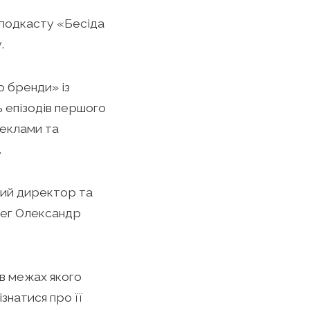
 подкасту «Бесіда
.
 бренди» із
ь епізодів першого
реклами та
.
ний директор та
тег Олександр
 в межах якого
ізнатися про її