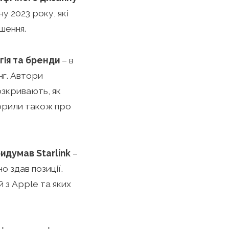
у 2023 року, які
шення.
гія та бренди
– в
нг. Автори
озкривають, як
орили також про
идумав Starlink
–
о здав позиції.
 з Apple та яких