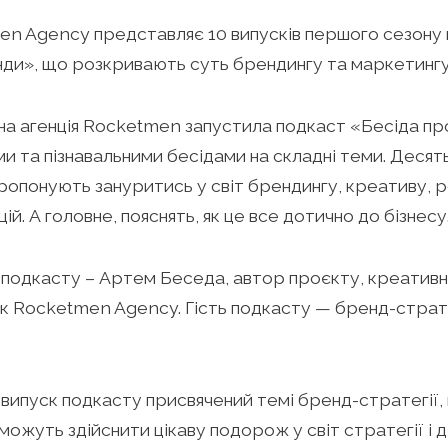
n Agency представляє 10 випусків першого сезону
ди», що розкривають суть брендингу та маркетингу
а агенція Rocketmen запустила подкаст «Бесіда про
и та пізнавальними бесідами на складні теми. Десят
ропонують зануритись у світ брендингу, креативу, 
ій. А головне, пояснять, як це все дотично до бізнесу
подкасту – Артем Беседа, автор проєкту, креатив
к Rocketmen Agency. Гість подкасту — бренд-стра
випуск подкасту присвячений темі бренд-стратегії,
зможуть здійснити цікаву подорож у світ стратегії і д