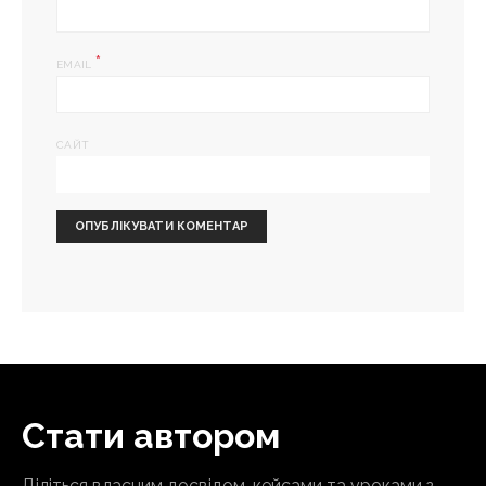
*
EMAIL
САЙТ
Стати автором
Діліться власним досвідом, кейсами та уроками з