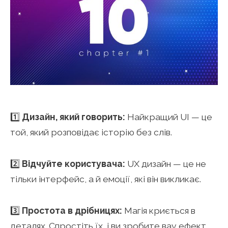
1️⃣
Дизайн, який говорить:
Найкращий UI — це
той, який розповідає історію без слів.
2️⃣
Відчуйте користувача:
UX дизайн — це не
тільки інтерфейс, а й емоції, які він викликає.
3️⃣
Простота в дрібницях:
Магія криється в
деталях. Спростіть їх, і ви зробите вау ефект.