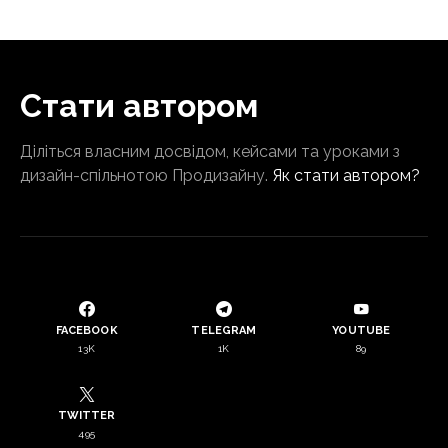
Стати автором
Діліться власним досвідом, кейсами та уроками з
дизайн-спільнотою Продизайну.
Як стати автором?
FACEBOOK
TELEGRAM
YOUTUBE
13K
1K
89
TWITTER
495