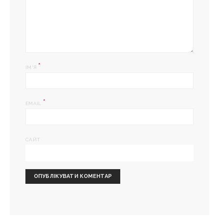
*
ІМ'Я
*
EMAIL
САЙТ