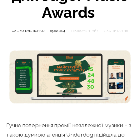
Awards
САШКО БУБЛІЄНКО
09.02.2024
ПРОКОМЕНТУЙ!
2 ХВ ЧИТАННЯ
Гучне повернення премії незалежної музики – з
такою думкою агенція Underdog підійшла до