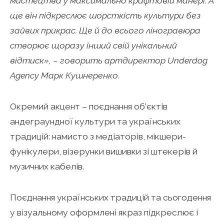
мистецтва у максимально крафтовій манері. А
ще він підкреслює шорсткість культури без
зайвих прикрас. Ще й до всього ліногравюра
створює щоразу інший свій унікальний
відтиск», – говорить артдиректор Underdog
Agency Марк Кушнеренко.
Окремий акцент – поєднання об’єктів
андеграундної культури та українських
традицій: намисто з медіаторів, мікшери-
фунікулери, візерунки вишивки зі штекерів й
музичних кабелів.
Поєднання українських традицій та сьогодення
у візуальному оформлені якраз підкреслює і