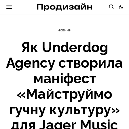
НОВИНИ
Як Underdog
Agency створила
маніфест
«Майструймо
гучну культуру»
для Jager Music