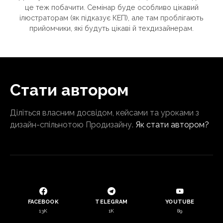
це теж побачити. Семінар буде особливо цікавий
ілюстраторам (як підказує КЕП), але там проблігають
прийомчики, які будуть цікаві й техдизайнерам.
Стати автором
Діліться власним досвідом, кейсами та уроками з
дизайн-спільнотою Продизайну.
Як стати автором?
FACEBOOK
TELEGRAM
YOUTUBE
13K
1K
89