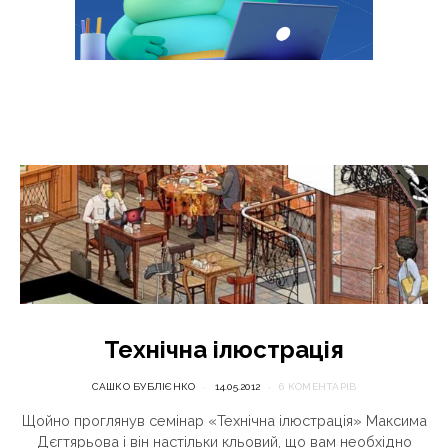
Технічна ілюстрація
САШКО БУБЛІЄНКО
14.05.2012
6 КОМЕНТАРІВ
Щойно проглянув семінар «Технічна ілюстрація» Максима
Дєгтярьова і він настільки кльовий, що вам необхідно