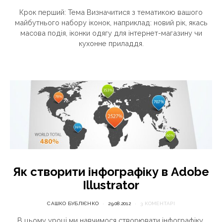
Крок перший: Тема Визначитися з тематикою вашого
майбутнього набору іконок, наприклад: новий рік, якась
масова подія, іконки одягу для інтернет-магазину чи
кухонне приладдя.
Як створити інфографіку в Adobe
Illustrator
САШКО БУБЛІЄНКО
29.08.2012
3 КОМЕНТАРІ
В цьому уроці ми навчимося створювати інфографіку,