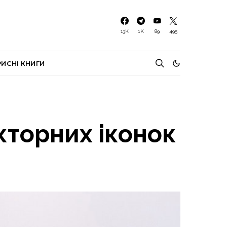
13K
1K
89
495
РИСНІ КНИГИ
кторних іконок