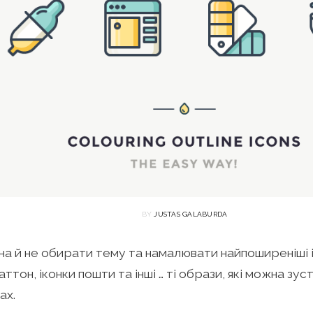
BY
JUSTAS GALABURDA
а й не обирати тему та намалювати найпоширеніші ік
ттон, іконки пошти та інші … ті образи, які можна зу
ах.