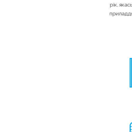
рік, яка
приладдя