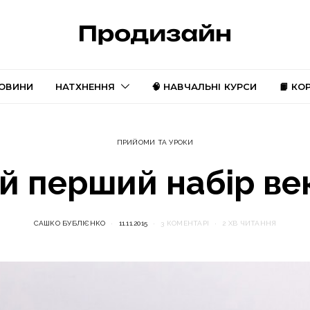
ОВИНИ
НАТХНЕННЯ
🧠 НАВЧАЛЬНІ КУРСИ
📙 КО
ПРИЙОМИ ТА УРОКИ
ій перший набір ве
САШКО БУБЛІЄНКО
11.11.2015
3 КОМЕНТАРІ
2 ХВ ЧИТАННЯ