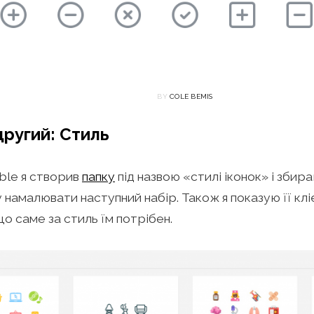
BY
COLE BEMIS
другий: Стиль
ble я створив
папку
під назвою «стилі іконок» і збира
у намалювати наступний набір. Також я показую її кліє
що саме за стиль їм потрібен.