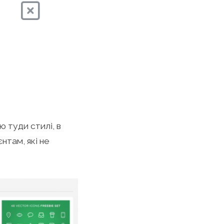
ю туди стилі, в
нтам, які не