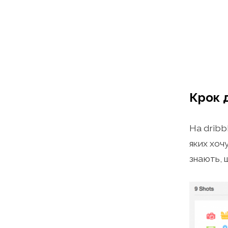
Крок 
На dribb
яких хоч
знають, 