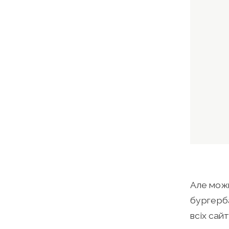
Але можн
бургерба
всіх сайт