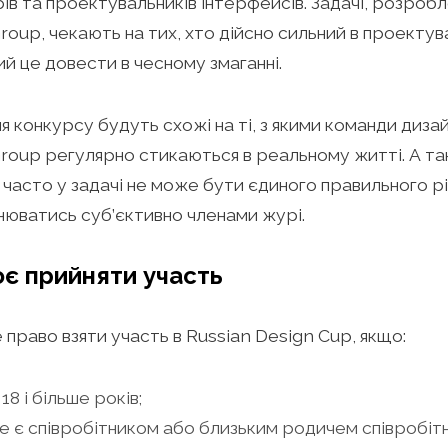
ів та проектувальників інтерфейсів. Задачі, розробл
Group, чекають на тих, хто дійсно сильний в проектув
ий це довести в чесному змаганні.
ля конкурсу будуть схожі на ті, з якими команди диза
Group регулярно стикаються в реальному житті. А та
 часто у задачі не може бути єдиного правильного р
нюватись суб’єктивно членами журі.
оє прийняти участь
 право взяти участь в Russian Design Cup, якщо:
18 і більше років;
е є співробітником або близьким родичем співробітн