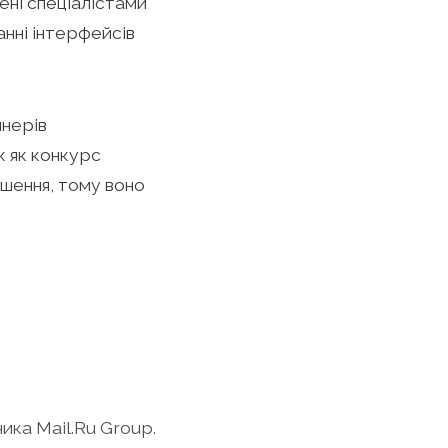
ені спеціалістами
анні інтерфейсів
йнерів
к як конкурс
ішення, тому воно
ика Mail.Ru Group.