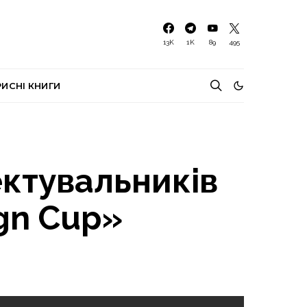
13K
1K
89
495
РИСНІ КНИГИ
ектувальників
ign Cup»