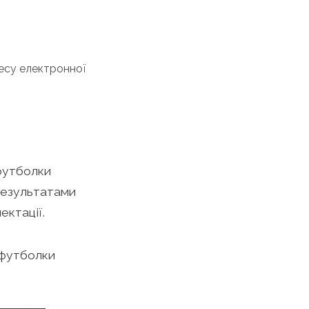
ресу електронної
 футболки
 результатами
ектації.
 футболки