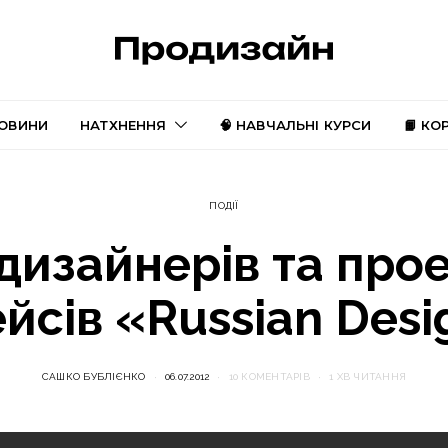
ОВИНИ
НАТХНЕННЯ
🧠 НАВЧАЛЬНІ КУРСИ
📙 КО
ПОДІЇ
дизайнерів та про
йсів «Russian Des
САШКО БУБЛІЄНКО
06.07.2012
10 КОМЕНТАРІВ
1 ХВ ЧИТАННЯ