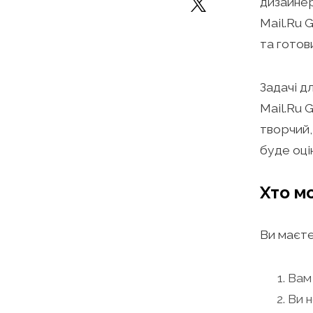
дизайнер
Mail.Ru 
та готов
Задачі д
Mail.Ru 
творчий,
буде оці
Хто м
Ви маєте
Вам 
Ви н