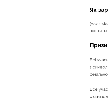
Як за
[box styl
пошти на
Призи
Всі учас
з символ
фінально
Все учас
с символ