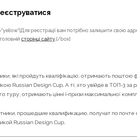
реєструватися
e=”yellow”]Для реєстрації вам потрібно залишити свою ад
 головній
сторінці сайту
.[/box]
ники, які пройдуть кваліфікацію, отримають поштою
ікою Russian Design Cup. А ті, хто увійде в ТОП-3 за
го туру, отримають цінні і-призи максимальної компл
тники, прошедшие квалификацию, получат по почте
икой Russian Design Cup.