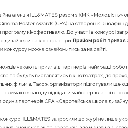
ійна агенція ILL&MATES разом з КМК «Молодість» 
Cinema Poster Awards (СРА) на створення кіноафіші д
в програму кінофестивалю. До участі в конкурсі за
кі дизайнери та ілюстратори.
Прийом робіт триває з
и конкурсу можна ознайомитись за на сайті.
ожців чекають призи від партнерів, найкращі робо
єва та будуть виставлятись в кінотеатрах, де прох
ьних фільмів. Також організатори підготували ще од
 отримають нагоду відвідати майстер-клас зі створ
є один з партнерів СРА «Європейська школа дизайну
конкурс, ILL&MATES запросили до журі не лише укр
ників кіноіндустрії та креативу, але й знавців зі ств