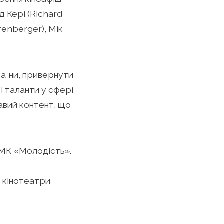
д Кері (Richard
enberger), Мік
раїни, привернути
ві таланти у сфері
авий контент, що
КМК «Молодість».
, кінотеатри