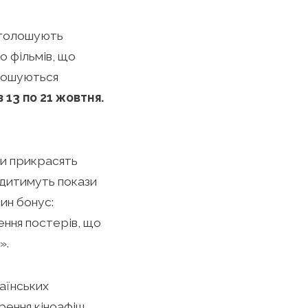
оголошують
о фільмів, що
прошуються
 13 по 21 жовтня.
ти прикрасять
одитимуть покази
ин бонус:
ення постерів, що
».
аїнських
орення кіноафіш