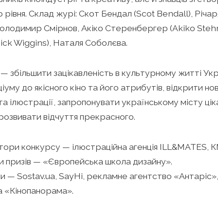
 рівня. Склад журі: Скот Бендал (Scot Bendall), Річар
Володимир Смірнов, Акіко Стеренбергер (Akiko Stehr
(Mick Wiggins), Наталя Соболєва.
 — збільшити зацікавленість в культурному житті Ук
ціуму до якісного кіно та його атрибутів, відкрити но
та ілюстрації, запропонувати українському місту цік
розвивати відчуття прекрасного.
тори конкурсу — ілюстраційна агенція ILL&MATES, 
 призів — «Європейська школа дизайну».
 — Sostav.ua, SayHi, рекламне агентство «Антаріс»
а «Кінопанорама».