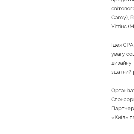
світового
Carey), 
Уіггінс 
Ідея CPA
увагу со
дизайну 
здатний 
Організа
Спонсори
Партнери
«Київ» т