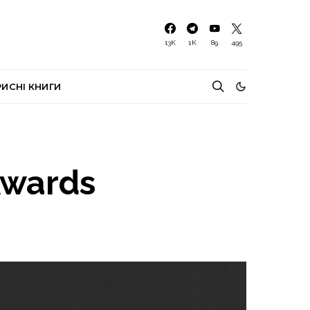
13K
1K
89
495
РИСНІ КНИГИ
Awards