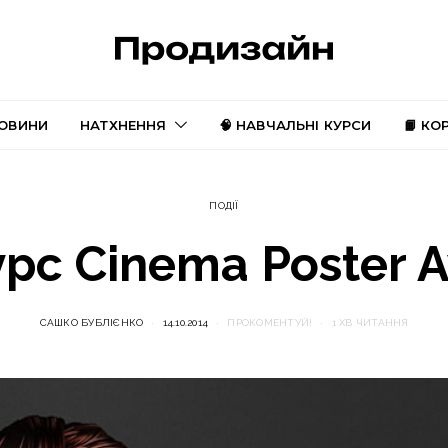
ОВИНИ
НАТХНЕННЯ
🧠 НАВЧАЛЬНІ КУРСИ
📙 КО
ПОДІЇ
рс Cinema Poster 
САШКО БУБЛІЄНКО
14.10.2014
ПРОКОМЕНТУЙ!
1 ХВ ЧИТАННЯ