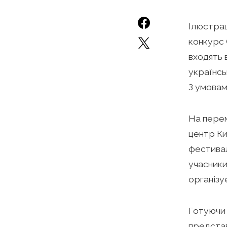
Ілюстрац
конкурс 
входять 
українсь
З умовам
На перем
центр Ки
фестивал
учасники
організу
Готуючи 
представ