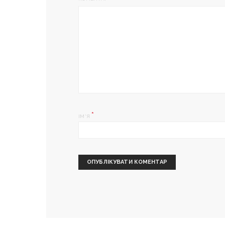
*
ІМ'Я