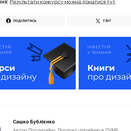
ня:
Результати конкурсу можна дізнатися тут
.
ПОДІЛИТИСЬ
ТВІТ
Сашко Бублієнко
Автор Продизайну. Продукт-дизайнер в ПУМБ.