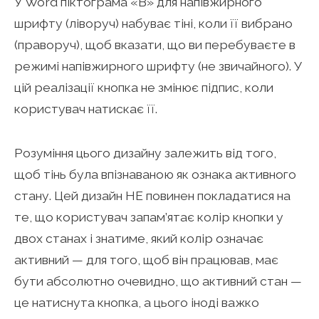
У Word піктограма «B» для напівжирного
шрифту (ліворуч) набуває тіні, коли її вибрано
(праворуч), щоб вказати, що ви перебуваєте в
режимі напівжирного шрифту (не звичайного). У
цій реалізації кнопка не змінює підпис, коли
користувач натискає її.
Розуміння цього дизайну залежить від того,
щоб тінь була впізнаваною як ознака активного
стану. Цей дизайн НЕ повинен покладатися на
те, що користувач запам’ятає колір кнопки у
двох станах і знатиме, який колір означає
активний — для того, щоб він працював, має
бути абсолютно очевидно, що активний стан —
це натиснута кнопка, а цього іноді важко