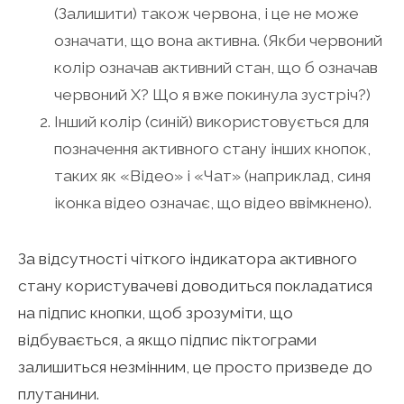
(Залишити) також червона, і це не може
означати, що вона активна. (Якби червоний
колір означав активний стан, що б означав
червоний Х? Що я вже покинула зустріч?)
Інший колір (синій) використовується для
позначення активного стану інших кнопок,
таких як «Відео» і «Чат» (наприклад, синя
іконка відео означає, що відео ввімкнено).
За відсутності чіткого індикатора активного
стану користувачеві доводиться покладатися
на підпис кнопки, щоб зрозуміти, що
відбувається, а якщо підпис піктограми
залишиться незмінним, це просто призведе до
плутанини.