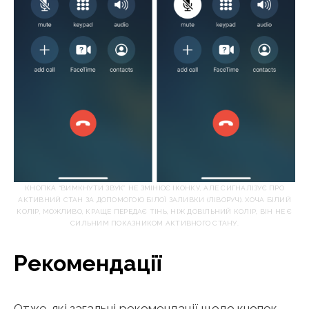
КНОПКА “ВИМКНУТИ ЗВУК” НЕ ЗМІНЮЄ ІКОНКУ, АЛЕ СИГНАЛІЗУЄ ПРО
АКТИВНИЙ СТАН ЗА ДОПОМОГОЮ БІЛОЇ ЗАЛИВКИ (ЛІВОРУЧ). ХОЧА БІЛИЙ
КОЛІР, МОЖЛИВО, КРАЩЕ ПЕРЕДАЄ ТІНЬ, НІЖ ДОВІЛЬНИЙ КОЛІР, ВІН НЕ Є
СИЛЬНИМ ПОКАЗНИКОМ АКТИВНОГО СТАНУ.
Рекомендації
Отже, які загальні рекомендації щодо кнопок