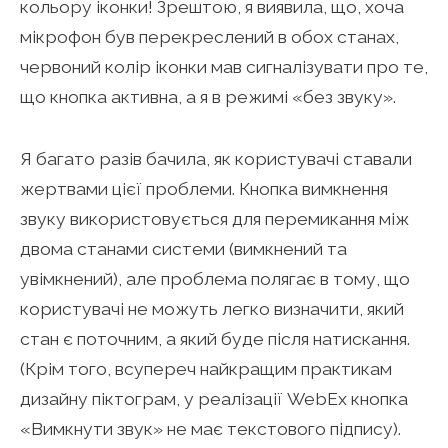
кольору іконки! Зрештою, я виявила, що, хоча
мікрофон був перекреслений в обох станах,
червоний колір іконки мав сигналізувати про те,
що кнопка активна, а я в режимі «без звуку».
Я багато разів бачила, як користувачі ставали
жертвами цієї проблеми. Кнопка вимкнення
звуку використовується для перемикання між
двома станами системи (вимкнений та
увімкнений), але проблема полягає в тому, що
користувачі не можуть легко визначити, який
стан є поточним, а який буде після натискання.
(Крім того, всупереч найкращим практикам
дизайну піктограм, у реалізації WebEx кнопка
«Вимкнути звук» не має текстового підпису).