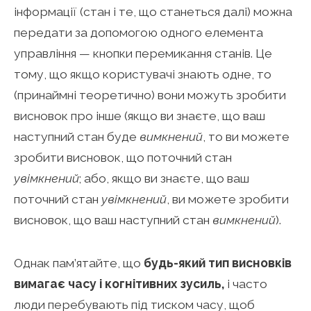
інформації (стан і те, що станеться далі) можна
передати за допомогою одного елемента
управління — кнопки перемикання станів. Це
тому, що якщо користувачі знають одне, то
(принаймні теоретично) вони можуть зробити
висновок про інше (якщо ви знаєте, що ваш
наступний стан буде
вимкнений
, то ви можете
зробити висновок, що поточний стан
увімкнений
; або, якщо ви знаєте, що ваш
поточний стан
увімкнений
, ви можете зробити
висновок, що ваш наступний стан
вимкнений
).
Однак пам’ятайте, що
будь-який тип висновків
вимагає часу і когнітивних зусиль,
і часто
люди перебувають під тиском часу, щоб