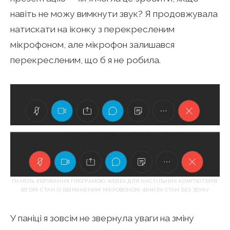
навіть не можу вимкнути звук? Я продовжувала
натискати на іконку з перекресленим
мікрофоном, але мікрофон залишався
перекресленим, що б я не робила.
ПАНЕЛЬ КЕРУВАННЯ ПРОГРАМОЮ WEBEX ДЛЯ НАСТІЛЬНИХ КОМП’ЮТЕРІВ:
(ВГОРІ) СТАН ІЗ ВВІМКНЕНИМ МІКРОФОНОМ; (ВНИЗУ) СТАН БЕЗ ЗВУКУ
У паніці я зовсім не звернула уваги на зміну