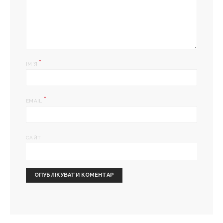
*
ІМ'Я
*
EMAIL
САЙТ