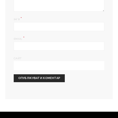
*
ІМ'Я
*
EMAIL
САЙТ